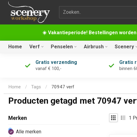
Zoekterm
☀️ Vakantieperiode! Bestellingen worden
Home
Verf
Penselen
Airbrush
Scenery
Gratis verzending
Gratis 
vanaf € 100,-
binnen 6
Home
/
Tags
/
70947 verf
Producten getagd met 70947 ver
1
Pr
Merken
Alle merken