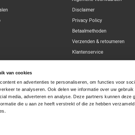
alen
Disclaimer
p
Privacy Policy
Betaalmethoden
Verzenden & retourneren
Klantenservice
Sitemap
ik van cookies
Het vernieuwde Insiders spa
ontent en advertenties te personaliseren, om functies voor soci
erkeer te analyseren. Ook delen we informatie over uw gebruik 
cial media, adverteren en analyse. Deze partners kunnen deze
Volg ons op:
Facebook
Youtube
Instagram
ormatie die u aan ze heeft verstrekt of die ze hebben verzameld
es.
© Copyright 2026
-
Sceneryworkshop B.V.