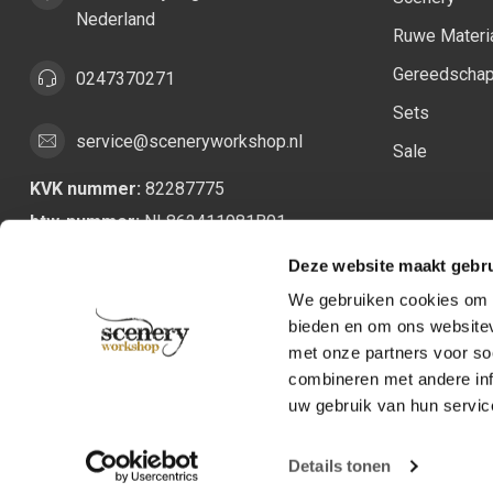
Nederland
Ruwe Materi
Gereedscha
0247370271
Sets
service@sceneryworkshop.nl
Sale
KVK nummer:
82287775
btw-nummer:
NL862411981B01
Deze website maakt gebru
We gebruiken cookies om c
bieden en om ons websitev
met onze partners voor so
combineren met andere inf
uw gebruik van hun servic
Details tonen