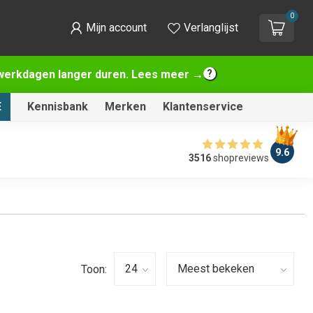
0
Mijn account
Verlanglijst
2 werkdagen langer duren. Lees meer →
E
Kennisbank
Merken
Klantenservice
9.6
3516
shopreviews
Toon: