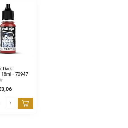
r Dark
- 18ml - 70947
€3,06
d
Toevoegen aan winkelwagen