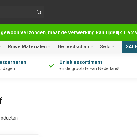
 gewoon verzonden, maar de verwerking kan tijdelijk 1 à 
Ruwe Materialen
Gereedschap
Sets
SAL
retourneren
Uniek assortiment
0 dagen
én de grootste van Nederland!
f
oducten