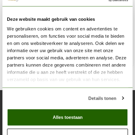
AK INTERACTIVE
Deze website maakt gebruik van cookies
Maple Summer Leaves 1:35 - 7g - AK8165
We gebruiken cookies om content en advertenties te
€9,95
personaliseren, om functies voor social media te bieden
Niet op voorraad
en om ons websiteverkeer te analyseren. Ook delen we
informatie over uw gebruik van onze site met onze
partners voor social media, adverteren en analyse. Deze
partners kunnen deze gegevens combineren met andere
informatie die u aan ze heeft verstrekt of die ze hebben
verzameld op basis van uw gebruik van hun services.
Details tonen
Abonneer je op onze nieuwsbrief
Blijf op de hoogte over onze laatste acties
Alles toestaan
Abon