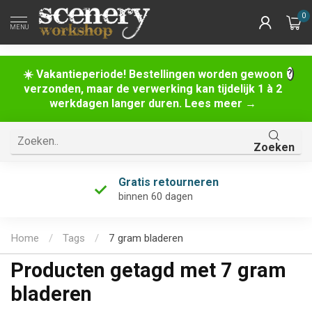
0
MENU
☀️ Vakantieperiode! Bestellingen worden gewoon
verzonden, maar de verwerking kan tijdelijk 1 à 2
werkdagen langer duren. Lees meer →
Zoeken
Gratis retourneren
binnen 60 dagen
Home
/
Tags
/
7 gram bladeren
Producten getagd met 7 gram
bladeren