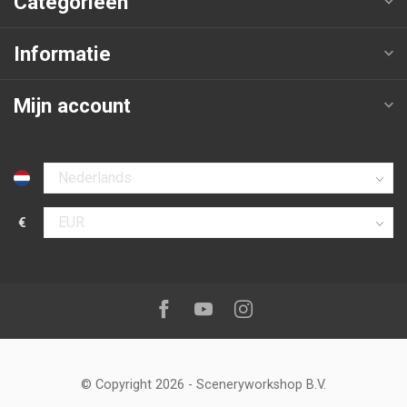
Categorieën
Informatie
Mijn account
Selecteer taal
€
Selecteer valuta
Volg ons op:
Facebook
Youtube
Instagram
© Copyright 2026
-
Sceneryworkshop B.V.