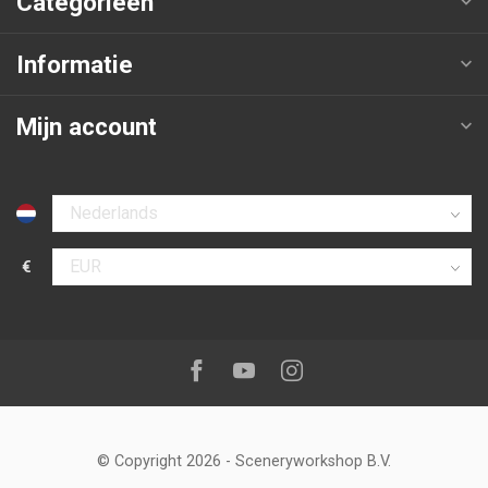
Categorieën
Informatie
Mijn account
Selecteer taal
€
Selecteer valuta
Volg ons op:
Facebook
Youtube
Instagram
© Copyright 2026
-
Sceneryworkshop B.V.