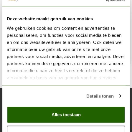
GAMERS GRASS
Deze website maakt gebruik van cookies
Burned Tufts Wild Tuft 6mm - GG6-BUR
We gebruiken cookies om content en advertenties te
€5,40
personaliseren, om functies voor social media te bieden
Niet op voorraad
en om ons websiteverkeer te analyseren. Ook delen we
informatie over uw gebruik van onze site met onze
partners voor social media, adverteren en analyse. Deze
partners kunnen deze gegevens combineren met andere
informatie die u aan ze heeft verstrekt of die ze hebben
verzameld op basis van uw gebruik van hun services.
Details tonen
Abonneer je op onze nieuwsbrief
Blijf op de hoogte over onze laatste acties
Alles toestaan
Abon