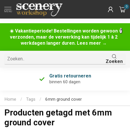
0
MENU
☀️ Vakantieperiode! Bestellingen worden gewoon
verzonden, maar de verwerking kan tijdelijk 1 à 2
werkdagen langer duren. Lees meer →
Zoeken
Gratis retourneren
binnen 60 dagen
Home
/
Tags
/
6mm ground cover
Producten getagd met 6mm
ground cover