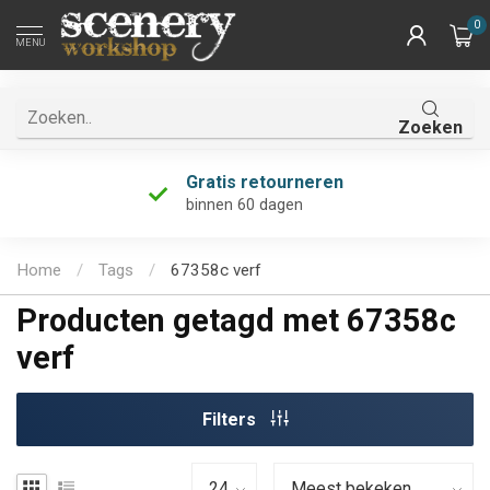
0
MENU
Zoeken
Gratis retourneren
binnen 60 dagen
Home
/
Tags
/
67358c verf
Producten getagd met 67358c
verf
Filters