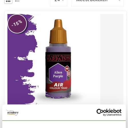
%
-15
THE ARMY PAINTER
Alien Purple - Warpaints Air - 18ml - AW1128