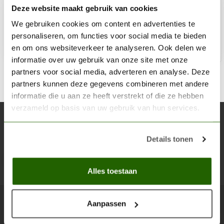
Deze website maakt gebruik van cookies
€2,74
€3,23
Op voorraad
We gebruiken cookies om content en advertenties te
personaliseren, om functies voor social media te bieden
en om ons websiteverkeer te analyseren. Ook delen we
Toe
informatie over uw gebruik van onze site met onze
partners voor social media, adverteren en analyse. Deze
partners kunnen deze gegevens combineren met andere
informatie die u aan ze heeft verstrekt of die ze hebben
verzameld op basis van uw gebruik van hun services.
Abonneer je op onze nieuwsbrief
Blijf op de hoogte over onze laatste acties
Details tonen
Abon
Alles toestaan
Aanpassen
Scenery Workshop BV