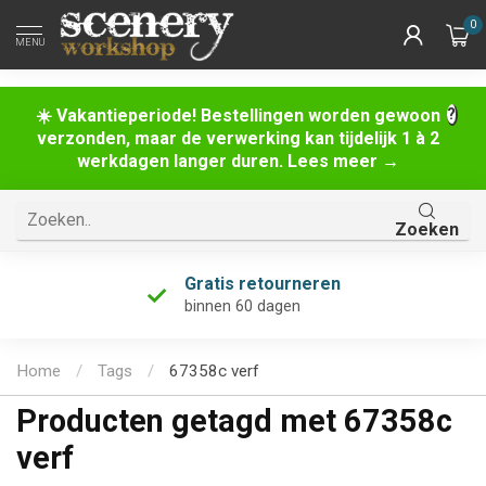
0
MENU
☀️ Vakantieperiode! Bestellingen worden gewoon
verzonden, maar de verwerking kan tijdelijk 1 à 2
werkdagen langer duren. Lees meer →
Zoeken
Gratis retourneren
binnen 60 dagen
Home
/
Tags
/
67358c verf
Producten getagd met 67358c
verf