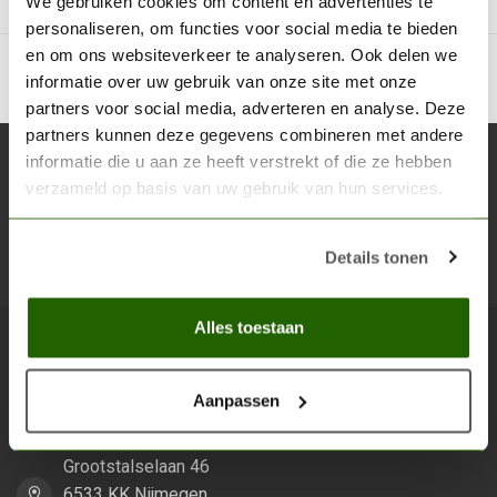
We gebruiken cookies om content en advertenties te
personaliseren, om functies voor social media te bieden
en om ons websiteverkeer te analyseren. Ook delen we
informatie over uw gebruik van onze site met onze
partners voor social media, adverteren en analyse. Deze
partners kunnen deze gegevens combineren met andere
informatie die u aan ze heeft verstrekt of die ze hebben
Abonneer je op onze nieuwsbrief
verzameld op basis van uw gebruik van hun services.
Blijf op de hoogte over onze laatste acties
Details tonen
Abon
Alles toestaan
Scenery Workshop BV
Aanpassen
Alles voor je miniature wargaming en scenery
Grootstalselaan 46
6533 KK Nijmegen