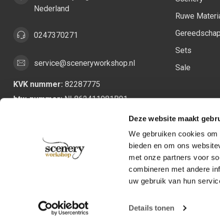
Nederland
Ruwe Materi
Gereedscha
0247370271
Sets
service@sceneryworkshop.nl
Sale
KVK nummer:
82287775
btw-nummer:
NL862411981B01
Deze website maakt gebru
We gebruiken cookies om c
bieden en om ons websitev
met onze partners voor so
combineren met andere inf
uw gebruik van hun servic
Details tonen