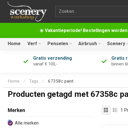
Zoekterm
☀️ Vakantieperiode! Bestellingen worden
Home
Verf
Penselen
Airbrush
Scenery
Gratis verzending
Gratis 
vanaf € 100,-
binnen 6
Home
/
Tags
/
67358c paint
Producten getagd met 67358c pa
1
Pr
Merken
Alle merken