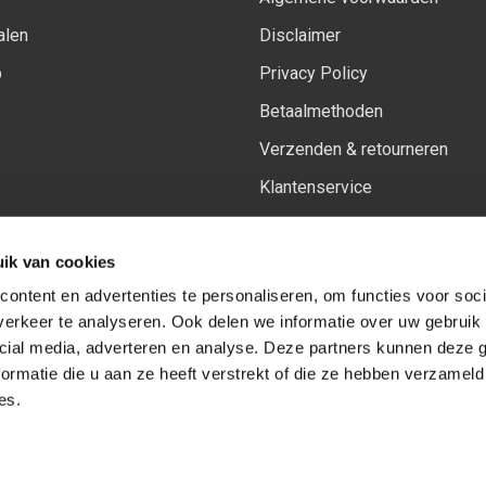
alen
Disclaimer
p
Privacy Policy
Betaalmethoden
Verzenden & retourneren
Klantenservice
Sitemap
ik van cookies
Het vernieuwde Insiders spa
ontent en advertenties te personaliseren, om functies voor soci
erkeer te analyseren. Ook delen we informatie over uw gebruik 
cial media, adverteren en analyse. Deze partners kunnen deze
Volg ons op:
Facebook
Youtube
Instagram
ormatie die u aan ze heeft verstrekt of die ze hebben verzameld
es.
© Copyright 2026
-
Sceneryworkshop B.V.