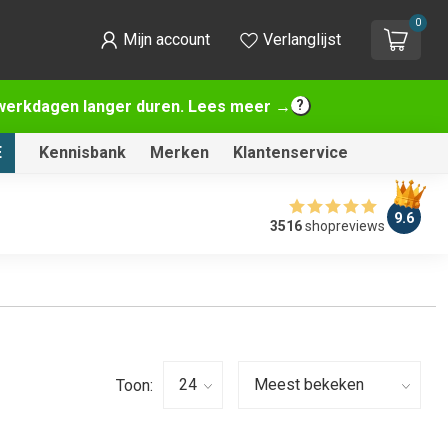
0
Mijn account
Verlanglijst
2 werkdagen langer duren. Lees meer →
E
Kennisbank
Merken
Klantenservice
9.6
3516
shopreviews
Toon: