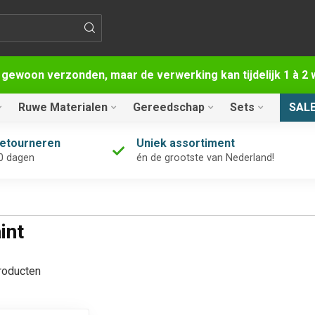
 gewoon verzonden, maar de verwerking kan tijdelijk 1 à 
Ruwe Materialen
Gereedschap
Sets
SAL
retourneren
Uniek assortiment
0 dagen
én de grootste van Nederland!
int
oducten