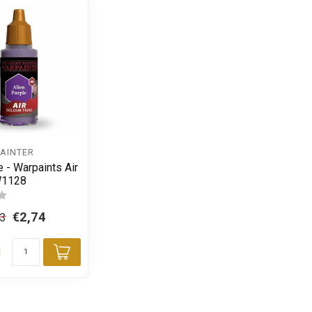
PAINTER
e - Warpaints Air
W1128
€2,74
23
d
Toevoegen aan winkelwagen