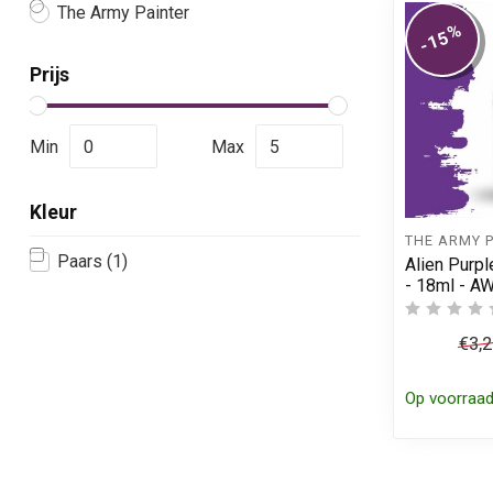
The Army Painter
%
-15
Prijs
Min
Max
Kleur
THE ARMY 
Paars
(1)
Alien Purpl
- 18ml - A
€3,
Op voorraa