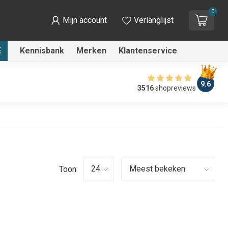
0
Mijn account
Verlanglijst
E
Kennisbank
Merken
Klantenservice
9.6
3516
shopreviews
Toon: