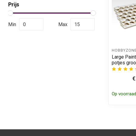
Prijs
Min
Max
HOBBYZON
Large Pain
potjes groo
€
Op voorraa