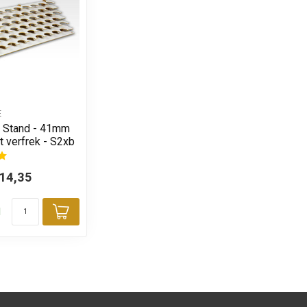
E
t Stand - 41mm
t verfrek - S2xb
14,35
d
Toevoegen aan winkelwagen