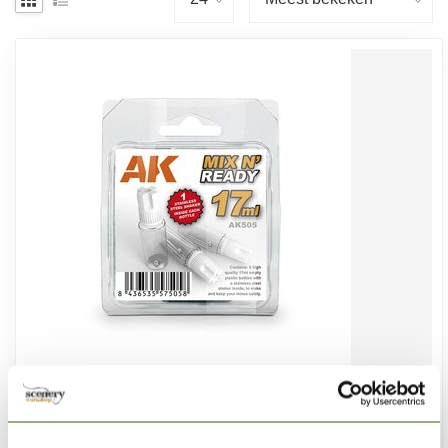
AK INTERACTIVE
Mix n' ready empty pots - 6x - 17ml - AK505