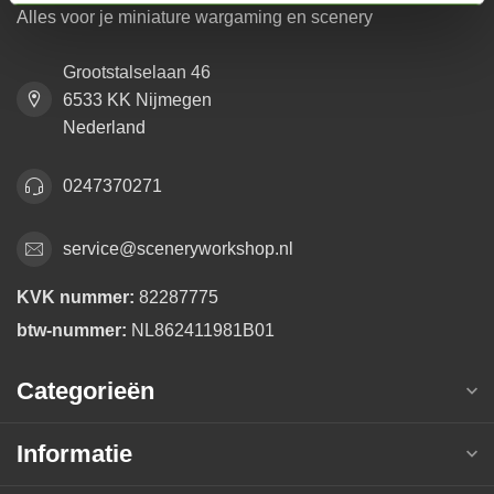
Alles voor je miniature wargaming en scenery
Grootstalselaan 46
6533 KK Nijmegen
Nederland
0247370271
service@sceneryworkshop.nl
KVK nummer:
82287775
btw-nummer:
NL862411981B01
Categorieën
Informatie