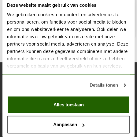
Deze website maakt gebruik van cookies
€4,50
Niet op voorraad
We gebruiken cookies om content en advertenties te
personaliseren, om functies voor social media te bieden
en om ons websiteverkeer te analyseren. Ook delen we
informatie over uw gebruik van onze site met onze
partners voor social media, adverteren en analyse. Deze
partners kunnen deze gegevens combineren met andere
informatie die u aan ze heeft verstrekt of die ze hebben
verzameld op basis van uw gebruik van hun services.
Abonneer je op onze nieuwsbrief
Blijf op de hoogte over onze laatste acties
Details tonen
Abon
Alles toestaan
Aanpassen
Scenery Workshop BV