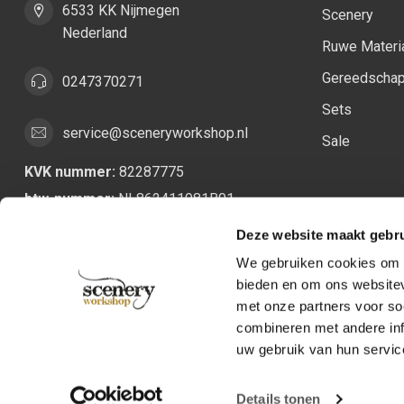
6533 KK Nijmegen
Scenery
Nederland
Ruwe Materi
Gereedscha
0247370271
Sets
service@sceneryworkshop.nl
Sale
KVK nummer:
82287775
btw-nummer:
NL862411981B01
Deze website maakt gebru
We gebruiken cookies om c
bieden en om ons websitev
met onze partners voor so
combineren met andere inf
uw gebruik van hun servic
Details tonen