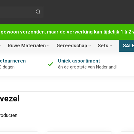
 gewoon verzonden, maar de verwerking kan tijdelijk 1 à 
Ruwe Materialen
Gereedschap
Sets
SAL
retourneren
Uniek assortiment
0 dagen
én de grootste van Nederland!
vezel
oducten