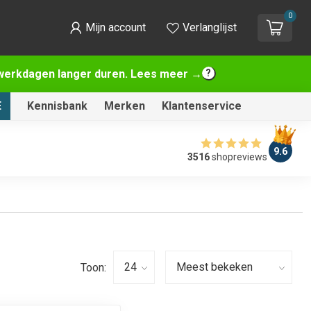
0
Mijn account
Verlanglijst
2 werkdagen langer duren. Lees meer →
E
Kennisbank
Merken
Klantenservice
9.6
3516
shopreviews
Toon: