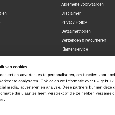
Algemene voorwaarden
alen
Disclaimer
p
Privacy Policy
Betaalmethoden
Verzenden & retourneren
Klantenservice
Sitemap
ik van cookies
Het vernieuwde Insiders spa
ontent en advertenties te personaliseren, om functies voor soci
erkeer te analyseren. Ook delen we informatie over uw gebruik 
cial media, adverteren en analyse. Deze partners kunnen deze
Volg ons op:
Facebook
Youtube
Instagram
ormatie die u aan ze heeft verstrekt of die ze hebben verzameld
es.
© Copyright 2026
-
Sceneryworkshop B.V.