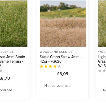
SCENICS
WOODLAND SCENICS
WOO
een 4mm Static
Static Grass Straw 4mm -
Ligh
 Game Terrain -
42gr - FS620
Gras
2
WLS
€8,09
€8,70
Niet op voorraad
voorraad
N