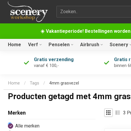
Zoekterm
☀️ Vakantieperiode! Bestellingen worden
Home
Verf
Penselen
Airbrush
Scenery
Gratis verzending
Gratis 
vanaf € 100,-
binnen 6
Home
/
Tags
/
4mm grasvezel
Producten getagd met 4mm gras
3
Pr
Merken
Alle merken