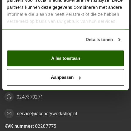
partners voor social media, adverteren en analyse. Deze
partners kunnen deze gegevens combineren met andere
Abon
informatie die u aan ze heeft verstrekt of die ze hebben
verzameld op basis van uw gebruik van hun services.
Details tonen
Scenery Workshop BV
Alles voor je miniature wargaming en scenery
Alles toestaan
Grootstalselaan 46
6533 KK Nijmegen
Aanpassen
Nederland
0247370271
service@sceneryworkshop.nl
KVK nummer:
82287775