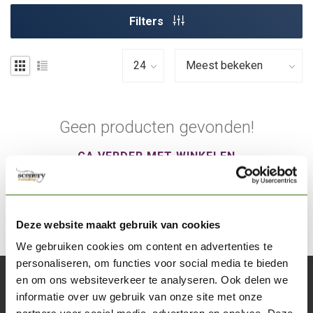
Filters
Geen producten gevonden!
GA VERDER MET WINKELEN
Deze website maakt gebruik van cookies
We gebruiken cookies om content en advertenties te
personaliseren, om functies voor social media te bieden
en om ons websiteverkeer te analyseren. Ook delen we
Abonneer je op onze nieuwsbrief
informatie over uw gebruik van onze site met onze
Blijf op de hoogte over onze laatste acties