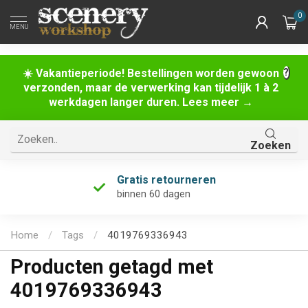
0
MENU
☀️ Vakantieperiode! Bestellingen worden gewoon
verzonden, maar de verwerking kan tijdelijk 1 à 2
werkdagen langer duren. Lees meer →
Zoeken
Gratis retourneren
binnen 60 dagen
Home
/
Tags
/
4019769336943
Producten getagd met
4019769336943