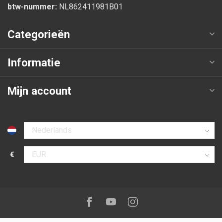
btw-nummer:
NL862411981B01
Categorieën
Informatie
Mijn account
Selecteer taal
€
Selecteer valuta
Volg ons op:
Facebook
Youtube
Instagram