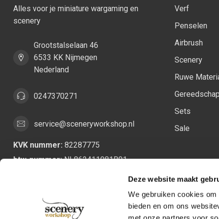
Alles voor je miniature wargaming en
Verf
scenery
Penselen
Airbrush
Grootstalselaan 46
6533 KK Nijmegen
Scenery
Nederland
Ruwe Materi
Gereedscha
0247370271
Sets
service@sceneryworkshop.nl
Sale
KVK nummer:
82287775
btw-nummer:
NL862411981B01
Deze website maakt gebru
We gebruiken cookies om c
bieden en om ons websitev
met onze partners voor so