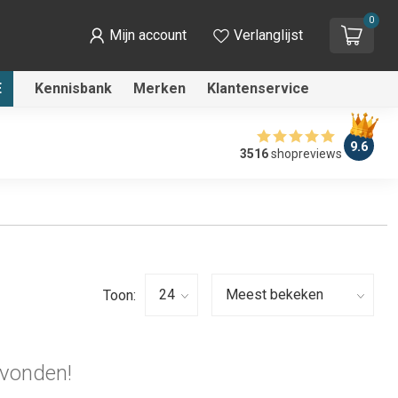
0
Mijn account
Verlanglijst
E
Kennisbank
Merken
Klantenservice
9.6
3516
shopreviews
Toon:
vonden!