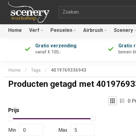
Zoekterm
Home
Verf
Penselen
Airbrush
Scenery
Gratis verzending
Gratis 
vanaf € 100,-
binnen 6
Home
/
Tags
/
4019769336943
Producten getagd met 4019769
0
Pr
Prijs
Min
Max