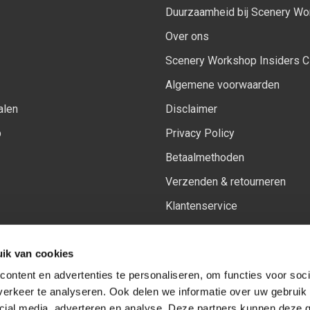
Duurzaamheid bij Scenery W
Over ons
Scenery Workshop Insiders C
Algemene voorwaarden
alen
Disclaimer
p
Privacy Policy
Betaalmethoden
Verzenden & retourneren
Klantenservice
Sitemap
ik van cookies
Het vernieuwde Insiders spa
ontent en advertenties te personaliseren, om functies voor soci
erkeer te analyseren. Ook delen we informatie over uw gebruik 
cial media, adverteren en analyse. Deze partners kunnen deze