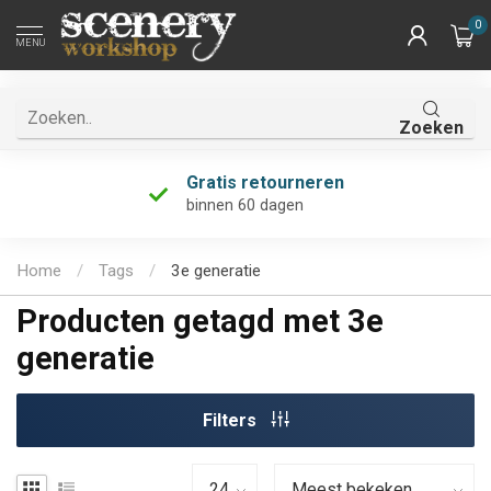
0
MENU
Zoeken
Gratis retourneren
binnen 60 dagen
Home
/
Tags
/
3e generatie
Producten getagd met 3e
generatie
Filters