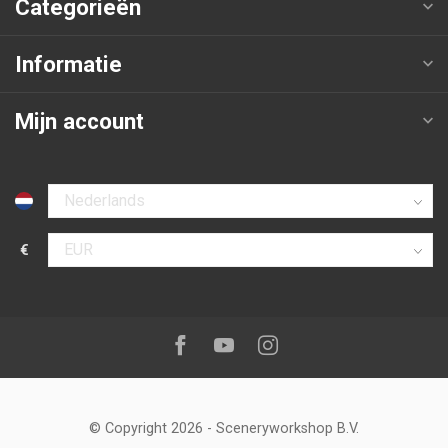
Categorieën
Informatie
Mijn account
Selecteer taal
€
Selecteer valuta
Volg ons op:
Facebook
Youtube
Instagram
© Copyright 2026
-
Sceneryworkshop B.V.