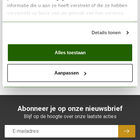
informatie die u aan ze heeft verstrekt of die ze hebben
verzameld op basis van uw gebruik van hun services.
AK INTERACTIVE
Perfect Cleaner 3rd Generation - 250ml - AK11505
Details tonen
€7,95
Niet op voorraad
Alles toestaan
Aanpassen
Abonneer je op onze nieuwsbrief
Blijf op de hoogte over onze laatste acties
Abon