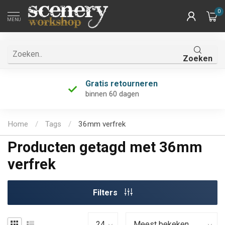
0
MENU
Zoeken
Gratis retourneren
binnen 60 dagen
Home
/
Tags
/
36mm verfrek
Producten getagd met 36mm
verfrek
Filters