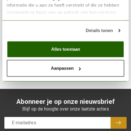
informatie die u aan ze heeft verstrekt of die ze hebben
verzameld op basis van uw gebruik van hun services.
HOBBYZONE
Large Paint Stand - 36mm potjes groot verfrek - S2b
Details tonen
€14,35
Niet op voorraad
Alles toestaan
Aanpassen
Abonneer je op onze nieuwsbrief
Blijf op de hoogte over onze laatste acties
Abon