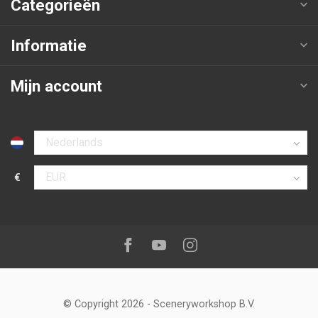
Categorieën
Informatie
Mijn account
Selecteer taal
€
Selecteer valuta
Volg ons op:
Facebook
Youtube
Instagram
© Copyright 2026
-
Sceneryworkshop B.V.