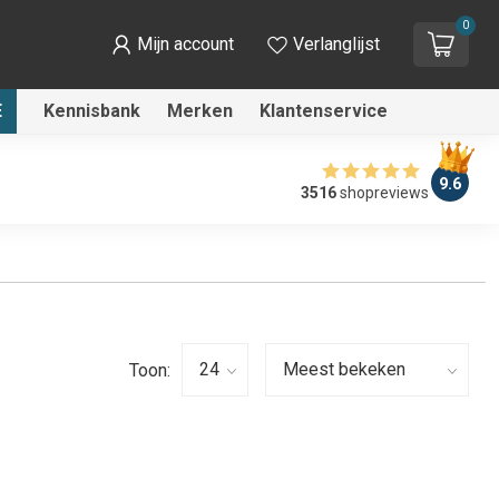
0
Mijn account
Verlanglijst
E
Kennisbank
Merken
Klantenservice
9.6
3516
shopreviews
Toon: