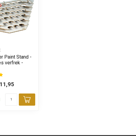
E
r Paint Stand -
s verfrek -
11,95
d
Toevoegen aan winkelwagen