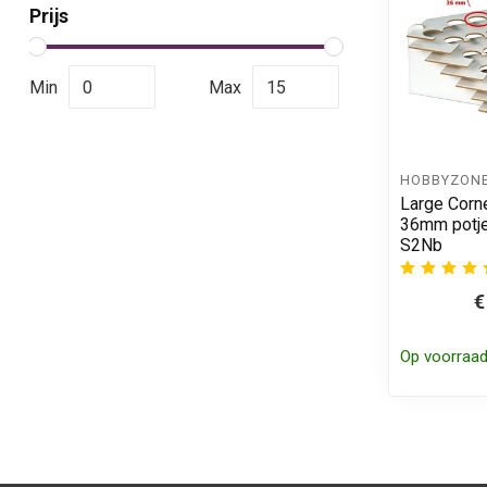
Prijs
Min
Max
HOBBYZON
Large Corne
36mm potje
S2Nb
€
Op voorraa