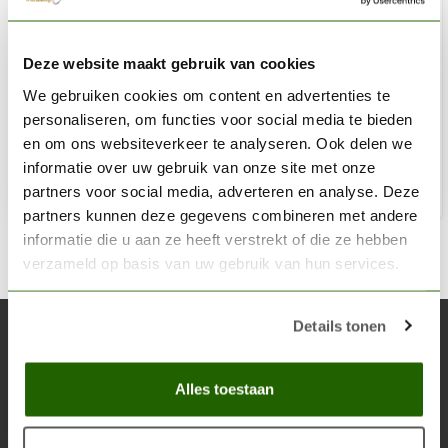
HOBBYZONE
Deze website maakt gebruik van cookies
Large Corner Paint Stand - 36mm potjes verfrek - S2Nb
We gebruiken cookies om content en advertenties te
€11,95
personaliseren, om functies voor social media te bieden
Op voorraad
en om ons websiteverkeer te analyseren. Ook delen we
informatie over uw gebruik van onze site met onze
partners voor social media, adverteren en analyse. Deze
Toe
partners kunnen deze gegevens combineren met andere
informatie die u aan ze heeft verstrekt of die ze hebben
verzameld op basis van uw gebruik van hun services.
Details tonen
Abonneer je op onze nieuwsbrief
Blijf op de hoogte over onze laatste acties
Alles toestaan
Abon