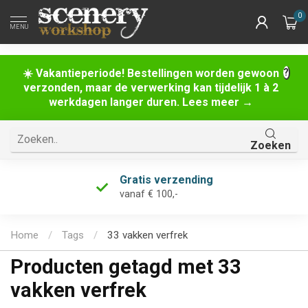
0
MENU
☀️ Vakantieperiode! Bestellingen worden gewoon
verzonden, maar de verwerking kan tijdelijk 1 à 2
werkdagen langer duren. Lees meer →
Zoeken
Gratis verzending
vanaf € 100,-
Home
/
Tags
/
33 vakken verfrek
Producten getagd met 33
vakken verfrek