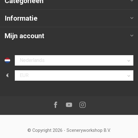
Categorieën
Informatie
Mijn account
Selecteer taal
€
Selecteer valuta
Volg ons op:
Facebook
Youtube
Instagram
© Copyright 2026
-
Sceneryworkshop B.V.