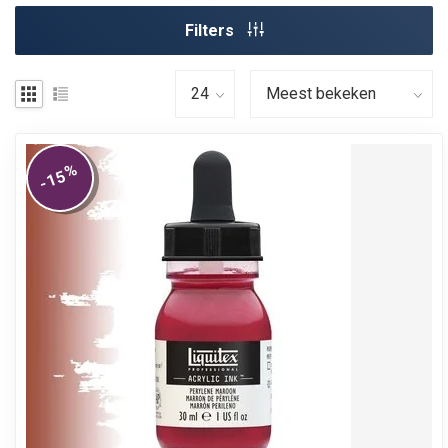
Filters
%
-15