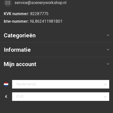
service@sceneryworkshop.nl
KVK nummer:
82287775
btw-nummer:
NL862411981B01
Categorieën
Informatie
Mijn account
Selecteer taal
€
Selecteer valuta