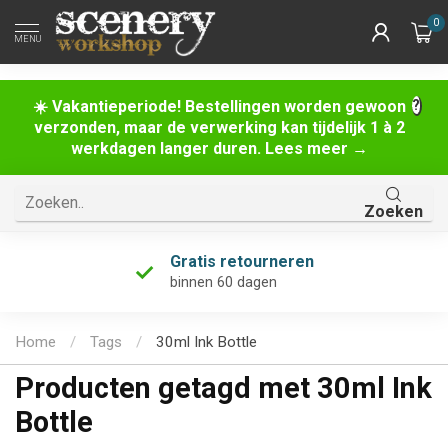
0
MENU
☀️ Vakantieperiode! Bestellingen worden gewoon
verzonden, maar de verwerking kan tijdelijk 1 à 2
werkdagen langer duren. Lees meer →
Zoeken
Gratis retourneren
binnen 60 dagen
Home
/
Tags
/
30ml Ink Bottle
Producten getagd met 30ml Ink
Bottle