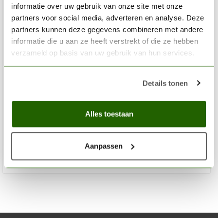
informatie over uw gebruik van onze site met onze
partners voor social media, adverteren en analyse. Deze
partners kunnen deze gegevens combineren met andere
informatie die u aan ze heeft verstrekt of die ze hebben
verzameld op basis van uw gebruik van hun services.
LIQUITEX
Details tonen
Professional Acryl Ink! Prussian Blue Hue - 30ml - 320 -
4260320
Alles toestaan
€8,05
Op voorraad
Aanpassen
Toev