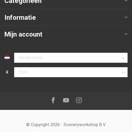
Categorieën
Informatie
Mijn account
Selecteer taal
€
Selecteer valuta
Volg ons op:
Facebook
Youtube
Instagram
© Copyright 2026
-
Sceneryworkshop B.V.