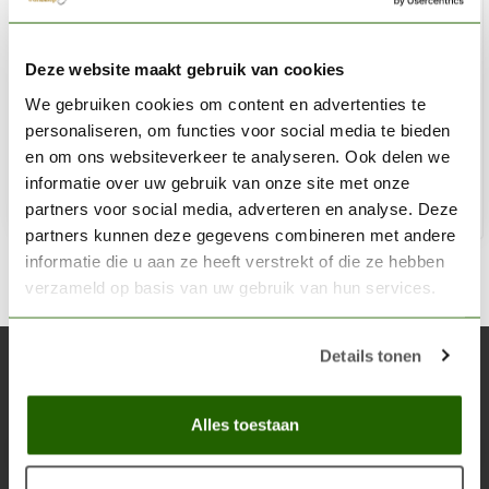
TABLETOP-ART
Deze website maakt gebruik van cookies
Small Cart with Barrel - TTA800035
We gebruiken cookies om content en advertenties te
€14,27
€16,79
personaliseren, om functies voor social media te bieden
Op voorraad
en om ons websiteverkeer te analyseren. Ook delen we
informatie over uw gebruik van onze site met onze
partners voor social media, adverteren en analyse. Deze
Toe
partners kunnen deze gegevens combineren met andere
informatie die u aan ze heeft verstrekt of die ze hebben
verzameld op basis van uw gebruik van hun services.
Details tonen
Abonneer je op onze nieuwsbrief
Blijf op de hoogte over onze laatste acties
Alles toestaan
Abon