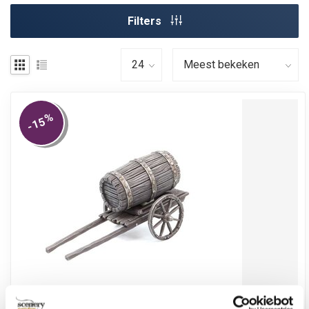
Filters
%
-15