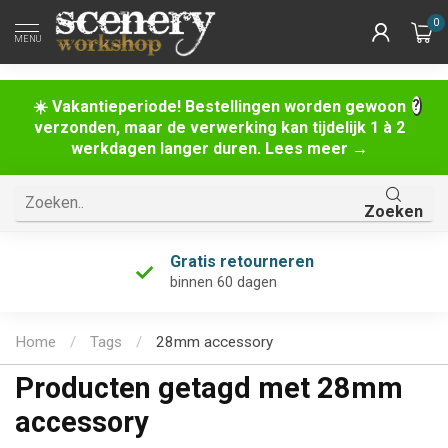
0
MENU
☀️ Vakantieperiode! Bestellingen worden gewoon
verzonden, maar de verwerking kan tijdelijk 1 à 2
werkdagen langer duren. Lees meer →
Zoeken
Gratis retourneren
binnen 60 dagen
Home
/
Tags
/
28mm accessory
Producten getagd met 28mm
accessory