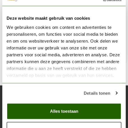
MINI MONSTERS
Deze website maakt gebruik van cookies
Skulls - Markers - 28x - MM-0108
We gebruiken cookies om content en advertenties te
€19,15
personaliseren, om functies voor social media te bieden
Niet op voorraad
en om ons websiteverkeer te analyseren. Ook delen we
informatie over uw gebruik van onze site met onze
partners voor social media, adverteren en analyse. Deze
partners kunnen deze gegevens combineren met andere
informatie die u aan ze heeft verstrekt of die ze hebben
verzameld op basis van uw gebruik van hun services.
Details tonen
Abonneer je op onze nieuwsbrief
Blijf op de hoogte over onze laatste acties
Alles toestaan
Abon