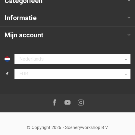
Categorieën
Informatie
Mijn account
Selecteer taal
€
Selecteer valuta
Volg ons op:
Facebook
Youtube
Instagram
© Copyright 2026
-
Sceneryworkshop B.V.