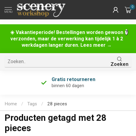
0
MENU
☀️ Vakantieperiode! Bestellingen worden gewoon
verzonden, maar de verwerking kan tijdelijk 1 à 2
werkdagen langer duren. Lees meer →
Zoeken
Gratis retourneren
binnen 60 dagen
Home
/
Tags
/
28 pieces
Producten getagd met 28
pieces