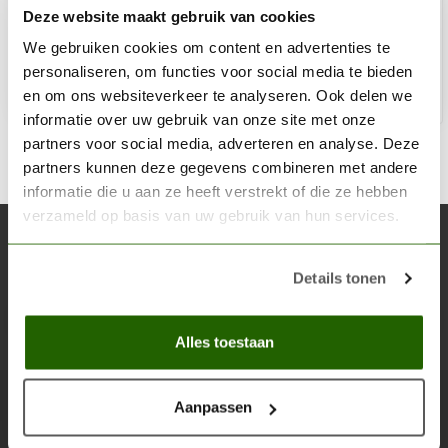
Deze website maakt gebruik van cookies
€11,69
Op voorraad
We gebruiken cookies om content en advertenties te
personaliseren, om functies voor social media te bieden
en om ons websiteverkeer te analyseren. Ook delen we
Toe
informatie over uw gebruik van onze site met onze
partners voor social media, adverteren en analyse. Deze
partners kunnen deze gegevens combineren met andere
informatie die u aan ze heeft verstrekt of die ze hebben
verzameld op basis van uw gebruik van hun services.
Abonneer je op onze nieuwsbrief
Blijf op de hoogte over onze laatste acties
Details tonen
Abon
Alles toestaan
Aanpassen
Scenery Workshop BV