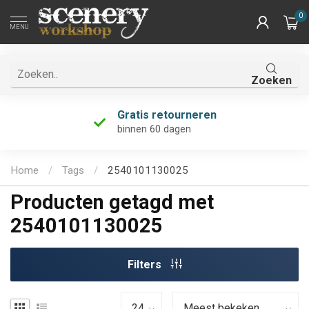
0
MENU
Zoeken
Gratis retourneren
binnen 60 dagen
Home
/
Tags
/
2540101130025
Producten getagd met
2540101130025
Filters