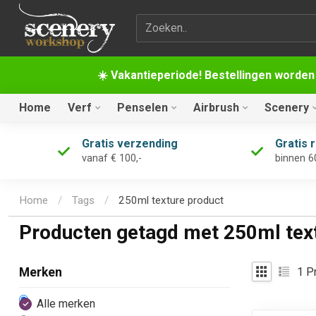
Zoekterm
☀️ Vakantieperiode! Bestellingen worden
Home
Verf
Penselen
Airbrush
Scenery
Gratis verzending
Gratis 
vanaf € 100,-
binnen 6
Home
/
Tags
/
250ml texture product
Producten getagd met 250ml tex
1
Pr
Merken
Alle merken