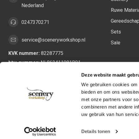
Nederland
Ruwe Materi
Gereedscha
0247370271
Sets
service@sceneryworkshop.nl
Sale
KVK nummer:
82287775
btw-nummer:
NL862411981B01
Deze website maakt gebru
We gebruiken cookies om c
bieden en om ons websitev
met onze partners voor so
combineren met andere inf
uw gebruik van hun servic
Details tonen