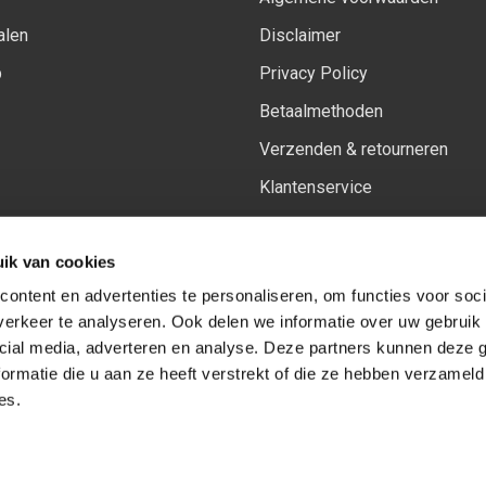
alen
Disclaimer
p
Privacy Policy
Betaalmethoden
Verzenden & retourneren
Klantenservice
Sitemap
ik van cookies
Het vernieuwde Insiders spa
ontent en advertenties te personaliseren, om functies voor soci
erkeer te analyseren. Ook delen we informatie over uw gebruik 
cial media, adverteren en analyse. Deze partners kunnen deze
Volg ons op:
Facebook
Youtube
Instagram
ormatie die u aan ze heeft verstrekt of die ze hebben verzameld
es.
© Copyright 2026
-
Sceneryworkshop B.V.