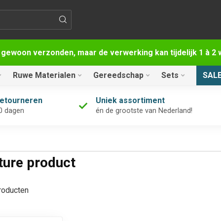
 gewoon verzonden, maar de verwerking kan tijdelijk 1 à 
Ruwe Materialen
Gereedschap
Sets
SAL
retourneren
Uniek assortiment
0 dagen
én de grootste van Nederland!
ture product
oducten