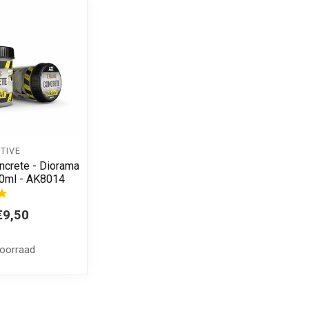
TIVE
ncrete - Diorama
50ml - AK8014
€9,50
voorraad