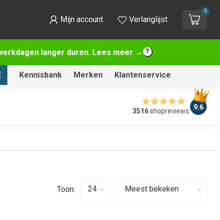
0
Mijn account
Verlanglijst
2 werkdagen langer duren. Lees meer →
E
Kennisbank
Merken
Klantenservice
9.6
3516
shopreviews
Toon: