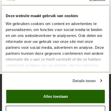
AK INTERACTIVE
Deze website maakt gebruik van cookies
Stainless Steel Shakers - 4mm - 250x - AK892
We gebruiken cookies om content en advertenties te
€4,95
personaliseren, om functies voor social media te bieden
Niet op voorraad
en om ons websiteverkeer te analyseren. Ook delen we
informatie over uw gebruik van onze site met onze
partners voor social media, adverteren en analyse. Deze
partners kunnen deze gegevens combineren met andere
informatie die u aan ze heeft verstrekt of die ze hebben
verzameld op basis van uw gebruik van hun services.
Details tonen
Abonneer je op onze nieuwsbrief
Blijf op de hoogte over onze laatste acties
Alles toestaan
Abon