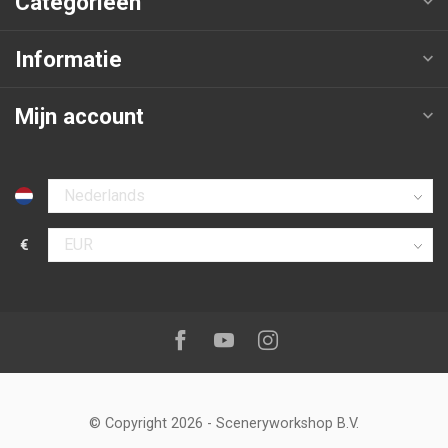
Categorieën
Informatie
Mijn account
Selecteer taal
€
Selecteer valuta
Volg ons op:
Facebook
Youtube
Instagram
© Copyright 2026
-
Sceneryworkshop B.V.