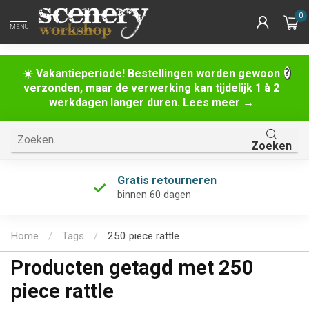
0
MENU
☀️ Vakantieperiode! Bestellingen worden gewoon
verzonden, maar de verwerking kan tijdelijk 1 à 2
werkdagen langer duren. Lees meer →
Zoeken
Gratis retourneren
binnen 60 dagen
Home
/
Tags
/
250 piece rattle
Producten getagd met 250
piece rattle