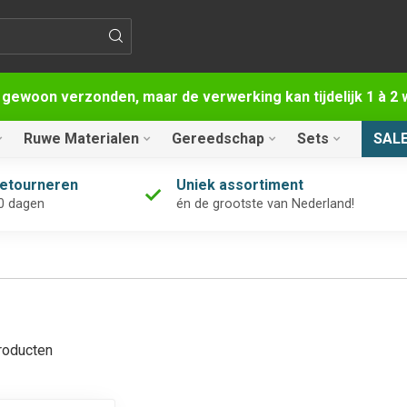
 gewoon verzonden, maar de verwerking kan tijdelijk 1 à 
Ruwe Materialen
Gereedschap
Sets
SAL
retourneren
Uniek assortiment
0 dagen
én de grootste van Nederland!
oducten