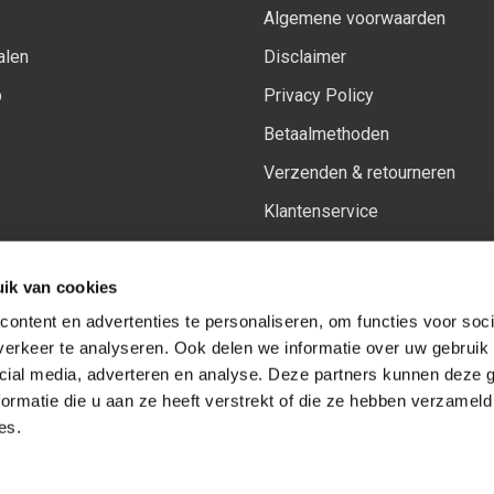
Algemene voorwaarden
alen
Disclaimer
p
Privacy Policy
Betaalmethoden
Verzenden & retourneren
Klantenservice
Sitemap
ik van cookies
Het vernieuwde Insiders spa
ontent en advertenties te personaliseren, om functies voor soci
erkeer te analyseren. Ook delen we informatie over uw gebruik 
cial media, adverteren en analyse. Deze partners kunnen deze
Volg ons op:
Facebook
Youtube
Instagram
ormatie die u aan ze heeft verstrekt of die ze hebben verzameld
es.
© Copyright 2026
-
Sceneryworkshop B.V.