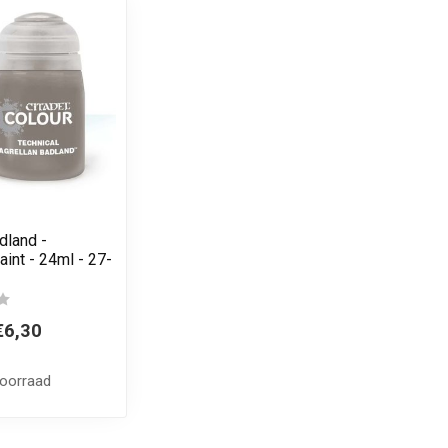
dland -
aint - 24ml - 27-
€6,30
voorraad