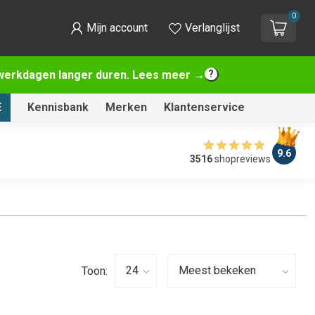
0
Mijn account
Verlanglijst
2 werkdagen langer duren. Lees meer →
E
Kennisbank
Merken
Klantenservice
9.6
3516
shopreviews
Toon: