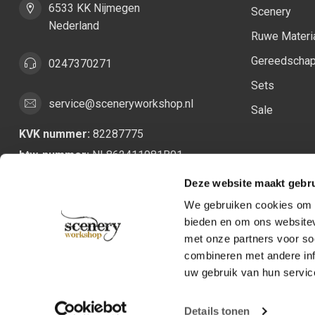
6533 KK Nijmegen
Scenery
Nederland
Ruwe Materi
Gereedscha
0247370271
Sets
service@sceneryworkshop.nl
Sale
KVK nummer:
82287775
btw-nummer:
NL862411981B01
Deze website maakt gebru
We gebruiken cookies om c
bieden en om ons websitev
met onze partners voor so
combineren met andere inf
uw gebruik van hun servic
Details tonen