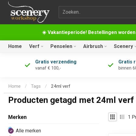
Zoekterm
☀️ Vakantieperiode! Bestellingen worden
Home
Verf
Penselen
Airbrush
Scenery
Gratis verzending
Gratis 
vanaf € 100,-
binnen 6
Home
/
Tags
/
24ml verf
Producten getagd met 24ml verf
1
Pr
Merken
Alle merken