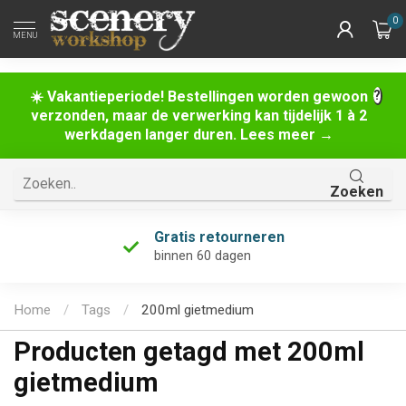
0
MENU
☀️ Vakantieperiode! Bestellingen worden gewoon
verzonden, maar de verwerking kan tijdelijk 1 à 2
werkdagen langer duren. Lees meer →
Zoeken
Gratis retourneren
binnen 60 dagen
Home
/
Tags
/
200ml gietmedium
Producten getagd met 200ml
gietmedium