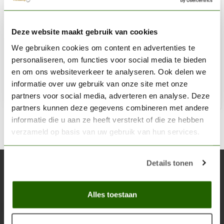
VALLEJO
Deze website maakt gebruik van cookies
Transparant Water - 200ml - 26201
We gebruiken cookies om content en advertenties te
€12,31
personaliseren, om functies voor social media te bieden
Op voorraad
en om ons websiteverkeer te analyseren. Ook delen we
informatie over uw gebruik van onze site met onze
partners voor social media, adverteren en analyse. Deze
Toe
partners kunnen deze gegevens combineren met andere
informatie die u aan ze heeft verstrekt of die ze hebben
verzameld op basis van uw gebruik van hun services.
Details tonen
Abonneer je op onze nieuwsbrief
Blijf op de hoogte over onze laatste acties
Alles toestaan
Abon