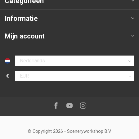
Categorieën
Informatie
Mijn account
Selecteer taal
€
Selecteer valuta
Volg ons op:
Facebook
Youtube
Instagram
© Copyright 2026
-
Sceneryworkshop B.V.