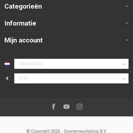
Categorieën
Informatie
Mijn account
Selecteer taal
€
Selecteer valuta
Volg ons op:
Facebook
Youtube
Instagram
© Copyright 2026
-
Sceneryworkshop B.V.