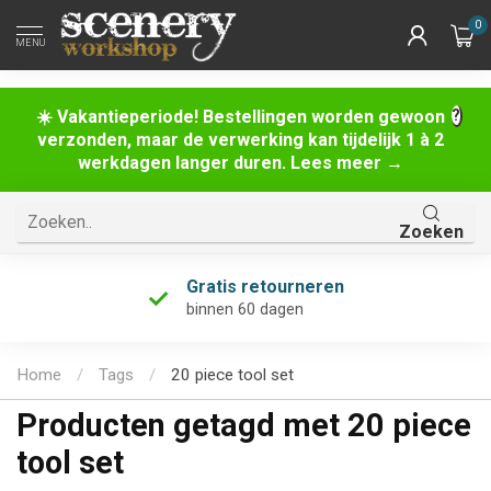
0
MENU
☀️ Vakantieperiode! Bestellingen worden gewoon
verzonden, maar de verwerking kan tijdelijk 1 à 2
werkdagen langer duren. Lees meer →
Zoeken
Gratis retourneren
binnen 60 dagen
Home
/
Tags
/
20 piece tool set
Producten getagd met 20 piece
tool set