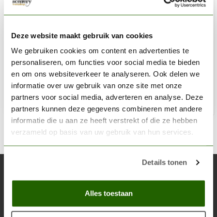
VALLEJO
Microbox drill set (borenset) 0.3-1.6mm - 20x - Vallejo
Deze website maakt gebruik van cookies
Tools - T01001
We gebruiken cookies om content en advertenties te
personaliseren, om functies voor social media te bieden
€19,18
en om ons websiteverkeer te analyseren. Ook delen we
Niet op voorraad
informatie over uw gebruik van onze site met onze
partners voor social media, adverteren en analyse. Deze
partners kunnen deze gegevens combineren met andere
informatie die u aan ze heeft verstrekt of die ze hebben
verzameld op basis van uw gebruik van hun services.
Details tonen
Abonneer je op onze nieuwsbrief
Blijf op de hoogte over onze laatste acties
Alles toestaan
Abon