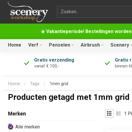
Zoekterm
☀️ Vakantieperiode! Bestellingen worden
Home
Verf
Penselen
Airbrush
Scenery
Gratis verzending
Gratis 
vanaf € 100,-
binnen 6
Home
/
Tags
/
1mm grid
Producten getagd met 1mm grid
1
Pr
Merken
Alle merken