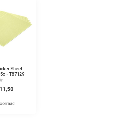
icker Sheet
 5x - T87129
11,50
voorraad