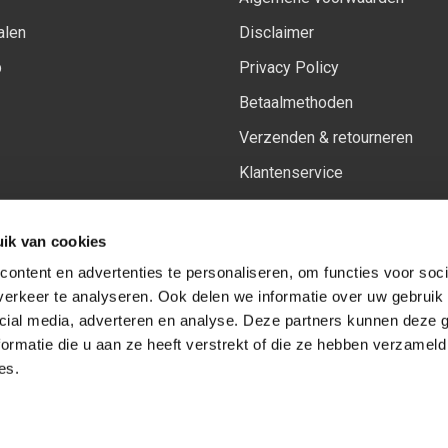
alen
Disclaimer
p
Privacy Policy
Betaalmethoden
Verzenden & retourneren
Klantenservice
Sitemap
ik van cookies
Het vernieuwde Insiders spa
ontent en advertenties te personaliseren, om functies voor soci
erkeer te analyseren. Ook delen we informatie over uw gebruik 
cial media, adverteren en analyse. Deze partners kunnen deze
Volg ons op:
Facebook
Youtube
Instagram
ormatie die u aan ze heeft verstrekt of die ze hebben verzameld
es.
© Copyright 2026
-
Sceneryworkshop B.V.