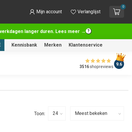
0
Mijn account
Verlanglijst
2 werkdagen langer duren. Lees meer →
E
Kennisbank
Merken
Klantenservice
9.6
3516
shopreviews
Toon: