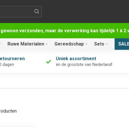
 gewoon verzonden, maar de verwerking kan tijdelijk 1 à 
Ruwe Materialen
Gereedschap
Sets
SAL
retourneren
Uniek assortiment
0 dagen
én de grootste van Nederland!
oducten