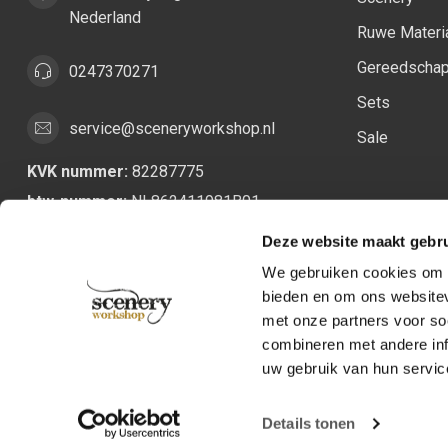
Nederland
Ruwe Materi
Gereedscha
0247370271
Sets
service@sceneryworkshop.nl
Sale
KVK nummer:
82287775
btw-nummer:
NL862411981B01
Deze website maakt gebru
We gebruiken cookies om c
bieden en om ons websitev
met onze partners voor so
combineren met andere inf
uw gebruik van hun servic
Details tonen