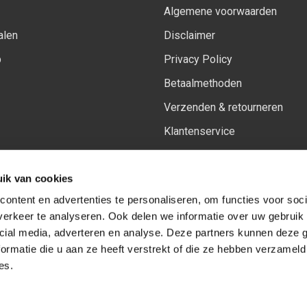
Algemene voorwaarden
alen
Disclaimer
p
Privacy Policy
Betaalmethoden
Verzenden & retourneren
Klantenservice
Sitemap
ik van cookies
Het vernieuwde Insiders spa
ontent en advertenties te personaliseren, om functies voor soci
erkeer te analyseren. Ook delen we informatie over uw gebruik 
cial media, adverteren en analyse. Deze partners kunnen deze
Volg ons op:
Facebook
Youtube
Instagram
ormatie die u aan ze heeft verstrekt of die ze hebben verzameld
es.
© Copyright 2026
-
Sceneryworkshop B.V.