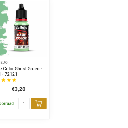
LEJO
 Color Ghost Green -
 - 72121
€3,20
oorraad
 aan winkelwagen
Toevoegen aan winkelwagen