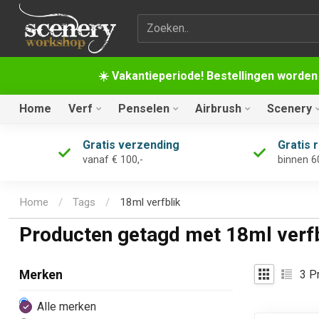
Zoekterm
☀️ Vakantieperiode! Bestellingen worden
Home
Verf
Penselen
Airbrush
Scenery
Gratis verzending
Gratis 
vanaf € 100,-
binnen 6
Home
/
Tags
/
18ml verfblik
Producten getagd met 18ml verfb
3
Pr
Merken
Alle merken