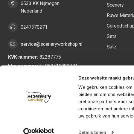
6533 KK Nijmegen
Scenery
Nederland
Ruwe Materi
Gereedscha
0247370271
Sets
service@sceneryworkshop.nl
Sale
KVK nummer:
82287775
btw-nummer:
NL862411981B01
Deze website maakt gebru
We gebruiken cookies om c
bieden en om ons websitev
met onze partners voor so
combineren met andere inf
uw gebruik van hun servic
Details tonen