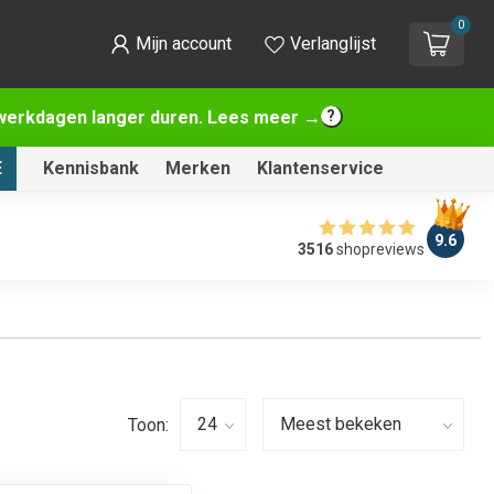
0
Mijn account
Verlanglijst
2 werkdagen langer duren. Lees meer →
E
Kennisbank
Merken
Klantenservice
9.6
3516
shopreviews
Toon: