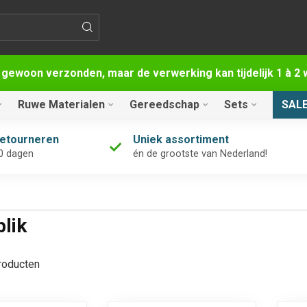
 gewoon verzonden, maar de verwerking kan tijdelijk 1 à 
Ruwe Materialen
Gereedschap
Sets
SAL
retourneren
Uniek assortiment
0 dagen
én de grootste van Nederland!
lik
oducten