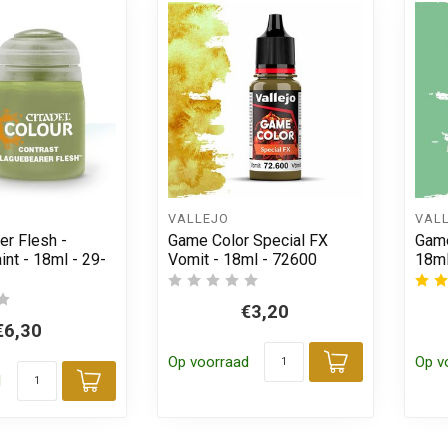
VALLEJO
VAL
er Flesh -
Game Color Special FX
Game
int - 18ml - 29-
Vomit - 18ml - 72600
18ml
€3,20
€6,30
Op voorraad
Op v
Toevoegen
d
Toevoegen aan winkelwagen