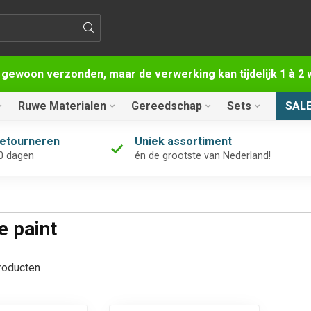
 gewoon verzonden, maar de verwerking kan tijdelijk 1 à 
Ruwe Materialen
Gereedschap
Sets
SAL
retourneren
Uniek assortiment
0 dagen
én de grootste van Nederland!
 paint
oducten