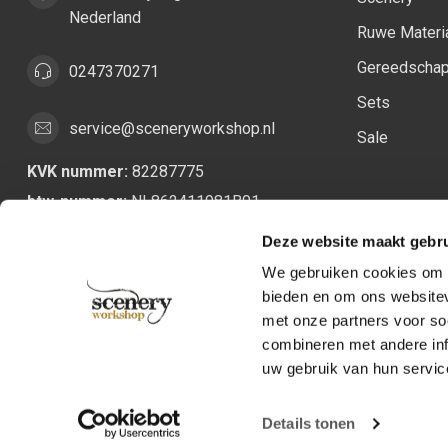
Nederland
Ruwe Materi
Gereedscha
0247370271
Sets
service@sceneryworkshop.nl
Sale
KVK nummer:
82287775
btw-nummer:
NL862411981B01
Deze website maakt gebru
We gebruiken cookies om c
bieden en om ons websitev
met onze partners voor so
combineren met andere inf
uw gebruik van hun servic
Details tonen