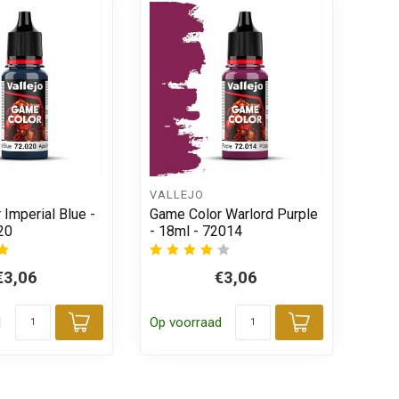
VALLEJO
Imperial Blue -
Game Color Warlord Purple
20
- 18ml - 72014
€3,06
€3,06
d
Op voorraad
Toevoegen aan winkelwagen
Toevoegen