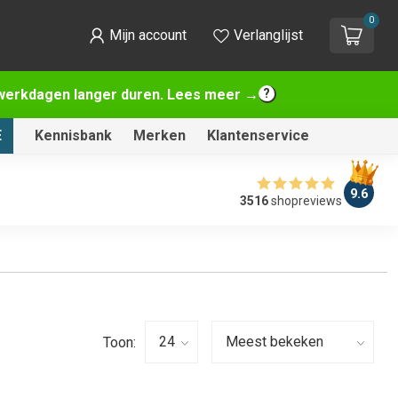
0
Mijn account
Verlanglijst
2 werkdagen langer duren. Lees meer →
E
Kennisbank
Merken
Klantenservice
9.6
3516
shopreviews
Toon: