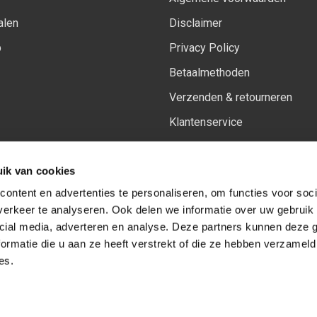
alen
Disclaimer
p
Privacy Policy
Betaalmethoden
Verzenden & retourneren
Klantenservice
Sitemap
ik van cookies
Het vernieuwde Insiders spa
ontent en advertenties te personaliseren, om functies voor soci
erkeer te analyseren. Ook delen we informatie over uw gebruik 
cial media, adverteren en analyse. Deze partners kunnen deze
Volg ons op:
Facebook
Youtube
Instagram
ormatie die u aan ze heeft verstrekt of die ze hebben verzameld
es.
© Copyright 2026
-
Sceneryworkshop B.V.