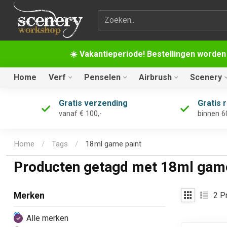
Zoekterm
☀️ Vakantieperiode! Bestellingen worden
Home
Verf
Penselen
Airbrush
Scenery
Gratis verzending
Gratis 
vanaf € 100,-
binnen 6
Home
/
Tags
/
18ml game paint
Producten getagd met 18ml game
2
Pr
Merken
Alle merken