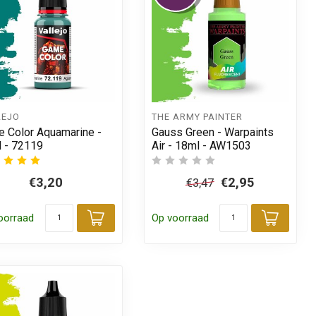
LEJO
THE ARMY PAINTER
 Color Aquamarine -
Gauss Green - Warpaints
 - 72119
Air - 18ml - AW1503
€3,20
€2,95
€3,47
oorraad
Op voorraad
 aan winkelwagen
Toevoegen aan winkelwagen
Toevo