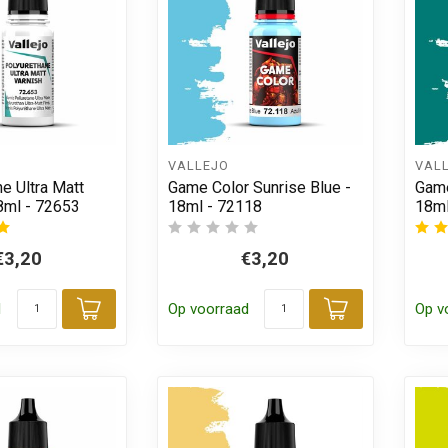
VALLEJO
VAL
e Ultra Matt
Game Color Sunrise Blue -
Game
8ml - 72653
18ml - 72118
18ml
€3,20
€3,20
d
Op voorraad
Op v
Toevoegen aan winkelwagen
Toevoegen