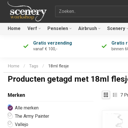
Zoekterm
Home
Verf
Penselen
Airbrush
Scenery
Gratis verzending
Gratis 
vanaf € 100,-
binnen 6
Home
/
Tags
/
18ml flesje
Producten getagd met 18ml flesj
7
Pr
Merken
Alle merken
The Army Painter
Vallejo