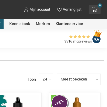
0
Mijn account
Verlanglijst
E
Kennisbank
Merken
Klantenservice
9.6
3516
shopreviews
Toon:
%
-15