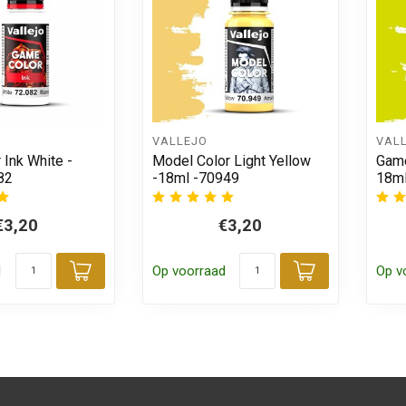
VALLEJO
VAL
Ink White -
Model Color Light Yellow
Game
82
-18ml -70949
18ml
€3,20
€3,20
d
Op voorraad
Op v
Toevoegen aan winkelwagen
Toevoegen