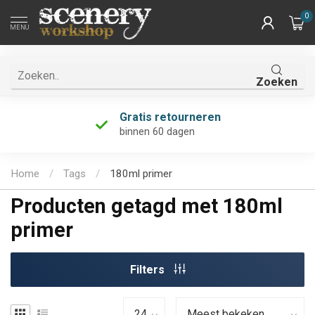
0
MENU
Zoeken
Gratis retourneren
binnen 60 dagen
Home
/
Tags
/
180ml primer
Producten getagd met 180ml
primer
Filters