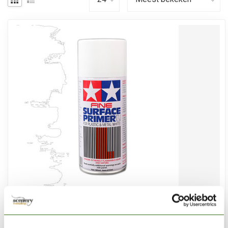
TAMIYA
Fine Surface Primer L - White - 180ml - 87044