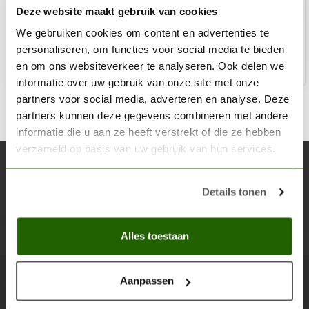
Deze website maakt gebruik van cookies
€12,49
Op voorraad
We gebruiken cookies om content en advertenties te
personaliseren, om functies voor social media te bieden
en om ons websiteverkeer te analyseren. Ook delen we
Toe
informatie over uw gebruik van onze site met onze
partners voor social media, adverteren en analyse. Deze
partners kunnen deze gegevens combineren met andere
informatie die u aan ze heeft verstrekt of die ze hebben
verzameld op basis van uw gebruik van hun services.
Abonneer je op onze nieuwsbrief
Blijf op de hoogte over onze laatste acties
Details tonen
Abon
Alles toestaan
Aanpassen
Scenery Workshop BV