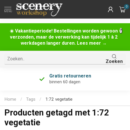
0
MENU
☀️ Vakantieperiode! Bestellingen worden gewoon
verzonden, maar de verwerking kan tijdelijk 1 à 2
werkdagen langer duren. Lees meer →
Zoeken
Gratis retourneren
binnen 60 dagen
Home
/
Tags
/
1:72 vegetatie
Producten getagd met 1:72
vegetatie