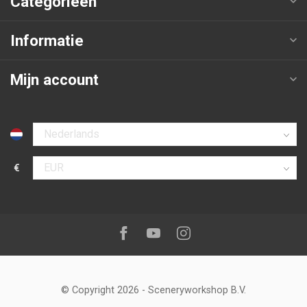
Categorieën
Informatie
Mijn account
Selecteer taal
€
Selecteer valuta
Volg ons op:
Facebook
Youtube
Instagram
© Copyright 2026
-
Sceneryworkshop B.V.