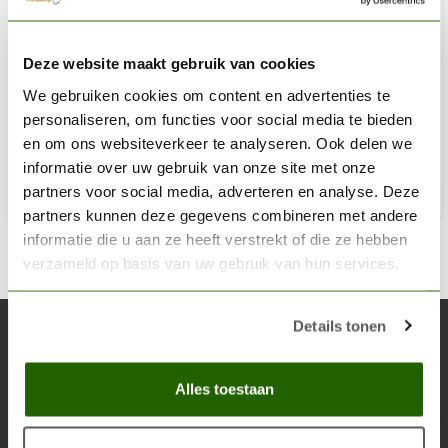
AK INTERACTIVE
Deze website maakt gebruik van cookies
Maple Summer Leaves 1:72 - 7g - AK8152
We gebruiken cookies om content en advertenties te
€9,95
personaliseren, om functies voor social media te bieden
Niet op voorraad
en om ons websiteverkeer te analyseren. Ook delen we
informatie over uw gebruik van onze site met onze
partners voor social media, adverteren en analyse. Deze
partners kunnen deze gegevens combineren met andere
informatie die u aan ze heeft verstrekt of die ze hebben
verzameld op basis van uw gebruik van hun services.
Details tonen
Abonneer je op onze nieuwsbrief
Blijf op de hoogte over onze laatste acties
Alles toestaan
Abon