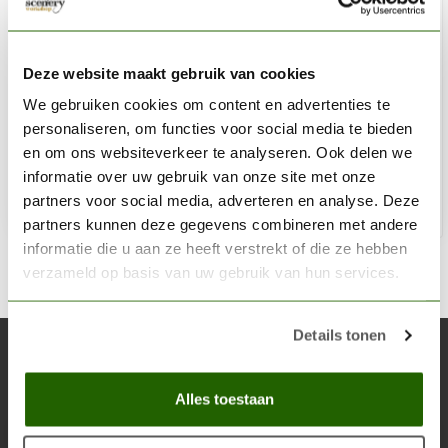
MODEL CRAFT
Valuepack Fine Point Blades (#11) - 100x -
Deze website maakt gebruik van cookies
PKN1711/100
We gebruiken cookies om content en advertenties te
personaliseren, om functies voor social media te bieden
€34,90
en om ons websiteverkeer te analyseren. Ook delen we
Op voorraad
informatie over uw gebruik van onze site met onze
partners voor social media, adverteren en analyse. Deze
Toe
partners kunnen deze gegevens combineren met andere
informatie die u aan ze heeft verstrekt of die ze hebben
verzameld op basis van uw gebruik van hun services.
Details tonen
Abonneer je op onze nieuwsbrief
Blijf op de hoogte over onze laatste acties
Alles toestaan
Abon