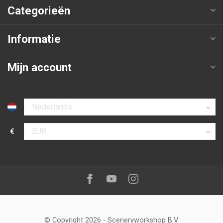
Categorieën
Informatie
Mijn account
Selecteer taal
€
Selecteer valuta
Volg ons op:
Facebook
Youtube
Instagram
© Copyright 2026
-
Sceneryworkshop B.V.