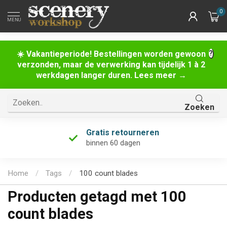
0
MENU
☀️ Vakantieperiode! Bestellingen worden gewoon
verzonden, maar de verwerking kan tijdelijk 1 à 2
werkdagen langer duren. Lees meer →
Zoeken
Gratis retourneren
binnen 60 dagen
Home
/
Tags
/
100 count blades
Producten getagd met 100
count blades