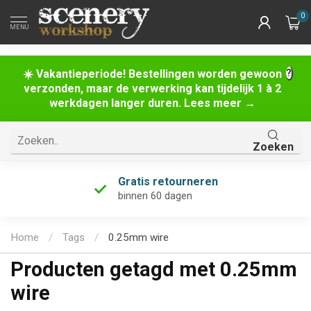
0
MENU
☀️ Vakantieperiode! Bestellingen worden gewoon
verzonden, maar de verwerking kan tijdelijk 1 à 2
werkdagen langer duren. Lees meer →
Zoeken
Gratis retourneren
binnen 60 dagen
Home
/
Tags
/
0.25mm wire
Producten getagd met 0.25mm
wire