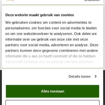
AK INTERACTIVE
Deze website maakt gebruik van cookies
Copper Wire 0.25mm x 5 meters Black Color - AK9302
We gebruiken cookies om content en advertenties te
€2,75
personaliseren, om functies voor social media te bieden
Niet op voorraad
en om ons websiteverkeer te analyseren. Ook delen we
informatie over uw gebruik van onze site met onze
partners voor social media, adverteren en analyse. Deze
partners kunnen deze gegevens combineren met andere
informatie die u aan ze heeft verstrekt of die ze hebben
verzameld op basis van uw gebruik van hun services.
Details tonen
Abonneer je op onze nieuwsbrief
Blijf op de hoogte over onze laatste acties
Alles toestaan
Abon