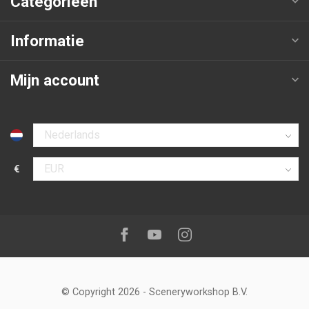
Categorieën
Informatie
Mijn account
Selecteer taal
€
Selecteer valuta
Volg ons op:
Facebook
Youtube
Instagram
© Copyright 2026
-
Sceneryworkshop B.V.