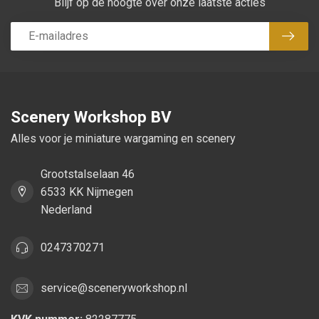
Blijf op de hoogte over onze laatste acties
Abon
Scenery Workshop BV
Alles voor je miniature wargaming en scenery
Grootstalselaan 46
6533 KK Nijmegen
Nederland
0247370271
service@sceneryworkshop.nl