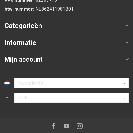
KVK nummer:
82287775
btw-nummer:
NL862411981B01
Categorieën
Informatie
Mijn account
Selecteer taal
€
Selecteer valuta
Volg ons op:
Facebook
Youtube
Instagram