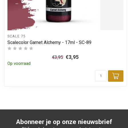
SCALE 75
Scalecolor Garnet Alchemy - 17ml - SC-89
€3,95
€3,95
Op voorraad
Toe
Abonneer je op onze nieuwsbrief