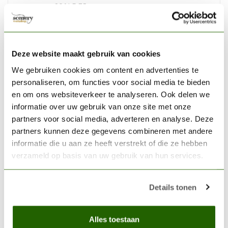
SCALE 75
Scale 75 Scalecolor
€3,95
Tourmaline Alchemy - 17ml -
SC-76
€3,95
Deze website maakt gebruik van cookies
Op voorraad
We gebruiken cookies om content en advertenties te
personaliseren, om functies voor social media te bieden
SCALE 75
en om ons websiteverkeer te analyseren. Ook delen we
Scale 75 Scalecolor Ruby
€3,95
informatie over uw gebruik van onze site met onze
Alchemy - 17ml - SC-90
€3,95
partners voor social media, adverteren en analyse. Deze
partners kunnen deze gegevens combineren met andere
Op voorraad
informatie die u aan ze heeft verstrekt of die ze hebben
verzameld op basis van uw gebruik van hun services.
SCALE 75
Scale 75 Scalecolor
€3,95
Moonstone Alchemy - 17ml
Details tonen
- SC-94
€3,95
Op voorraad
Alles toestaan