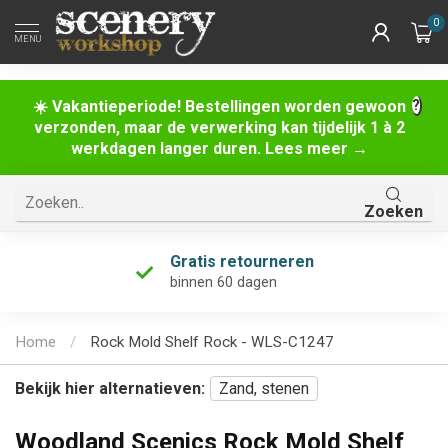
0
MENU
☀️ Vakantieperiode! Bestellingen worden gewoon
verzonden, maar de verwerking kan tijdelijk 1 à 2
werkdagen langer duren. Lees meer →
Zoeken
Gratis retourneren
binnen 60 dagen
Home
/
Rock Mold Shelf Rock - WLS-C1247
Bekijk hier alternatieven:
Zand, stenen
Woodland Scenics Rock Mold Shelf