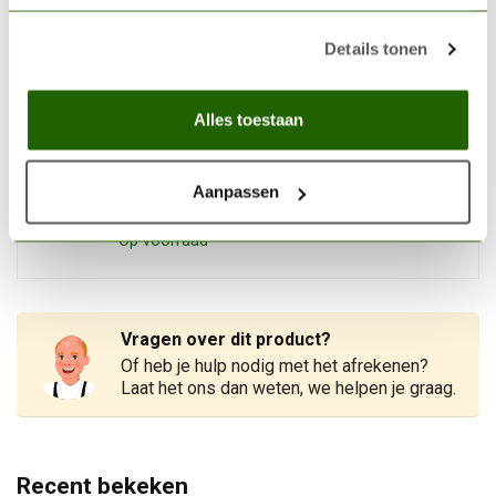
Woodland Scenics
Boulders - WLS-C1232
€14,10
Details tonen
Op voorraad
Alles toestaan
WOODLAND SCENICS
Woodland Scenics Carving
Plaster - C1198
Aanpassen
€19,95
Op voorraad
Vragen over dit product?
Of heb je hulp nodig met het afrekenen?
Laat het ons dan weten, we helpen je graag.
Recent bekeken