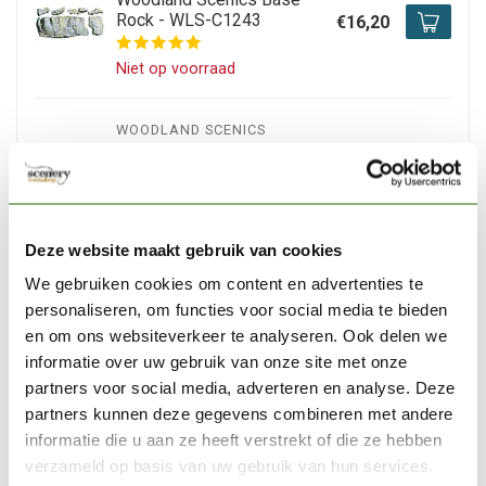
Rock - WLS-C1243
€16,20
Niet op voorraad
WOODLAND SCENICS
Woodland Scenics Rock
Mold Rock Face - WLS-
€16,20
C1248
Op voorraad
Deze website maakt gebruik van cookies
We gebruiken cookies om content en advertenties te
WOODLAND SCENICS
personaliseren, om functies voor social media te bieden
Woodland Scenics Earth
en om ons websiteverkeer te analyseren. Ook delen we
Fine Turf - 353cmÂ³ - WLS-
€6,30
informatie over uw gebruik van onze site met onze
T42
partners voor social media, adverteren en analyse. Deze
partners kunnen deze gegevens combineren met andere
Niet op voorraad
informatie die u aan ze heeft verstrekt of die ze hebben
verzameld op basis van uw gebruik van hun services.
WOODLAND SCENICS