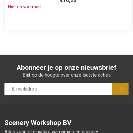
€16,20
Niet op voorraad
Abonneer je op onze nieuwsbrief
Blijf op de hoogte over onze laatste acties
Abon
Scenery Workshop BV
Alles voor je miniature wargaming en scenery