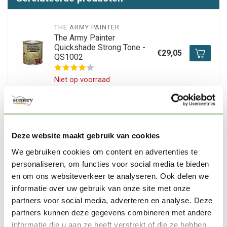
THE ARMY PAINTER
The Army Painter
Quickshade Strong Tone -
€29,05
QS1002
Niet op voorraad
VALLEJO
Vallejo Surface Primer Grey
- 400ml - 28011
€13,63
Deze website maakt gebruik van cookies
We gebruiken cookies om content en advertenties te
Op voorraad
personaliseren, om functies voor social media te bieden
en om ons websiteverkeer te analyseren. Ook delen we
AK INTERACTIVE
informatie over uw gebruik van onze site met onze
AK interactive Rust Streaks -
AK Weathering Products -
partners voor social media, adverteren en analyse. Deze
€3,75
35ml - AK013
partners kunnen deze gegevens combineren met andere
informatie die u aan ze heeft verstrekt of die ze hebben