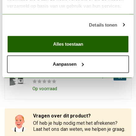
Niet op voorraad
verzameld op basis van uw gebruik van hun services.
VALLEJO
Details tonen
Vallejo Model Color White
Grey -17ml -70993
€3,06
Alles toestaan
Op voorraad
VALLEJO
Aanpassen
Vallejo Model Color Natural
Steel -17ml -70864
€3,06
Op voorraad
Vragen over dit product?
Of heb je hulp nodig met het afrekenen?
Laat het ons dan weten, we helpen je graag.