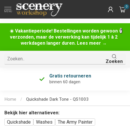
0
MENU
☀️ Vakantieperiode! Bestellingen worden gewoon
verzonden, maar de verwerking kan tijdelijk 1 à 2
werkdagen langer duren. Lees meer →
Zoeken
Gratis retourneren
binnen 60 dagen
Home
/
Quickshade Dark Tone - QS1003
Bekijk hier alternatieven:
Quickshade
Washes
The Army Painter