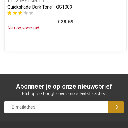
THE ARMY PAINTER
Quickshade Dark Tone - QS1003
€28,69
Niet op voorraad
Abonneer je op onze nieuwsbrief
Blijf op de hoogte over onze laatste acties
Abon