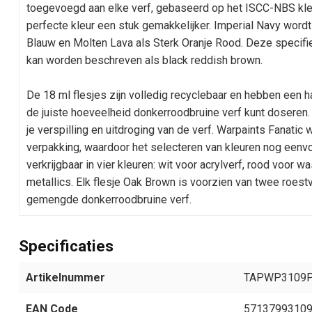
toegevoegd aan elke verf, gebaseerd op het ISCC-NBS kle
perfecte kleur een stuk gemakkelijker. Imperial Navy word
Blauw en Molten Lava als Sterk Oranje Rood. Deze specif
kan worden beschreven als black reddish brown.
De 18 ml flesjes zijn volledig recyclebaar en hebben een
de juiste hoeveelheid donkerroodbruine verf kunt dosere
je verspilling en uitdroging van de verf. Warpaints Fanatic
verpakking, waardoor het selecteren van kleuren nog eenvo
verkrijgbaar in vier kleuren: wit voor acrylverf, rood voor 
metallics. Elk flesje Oak Brown is voorzien van twee roest
gemengde donkerroodbruine verf.
Specificaties
Artikelnummer
TAPWP3109
EAN Code
5713799310