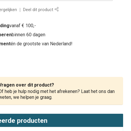
rgelijken
Deel dit product
nding
vanaf € 100,-
rneren
binnen 60 dagen
iment
én de grootste van Nederland!
Vragen over dit product?
Of heb je hulp nodig met het afrekenen? Laat het ons dan
weten, we helpen je graag.
eerde producten