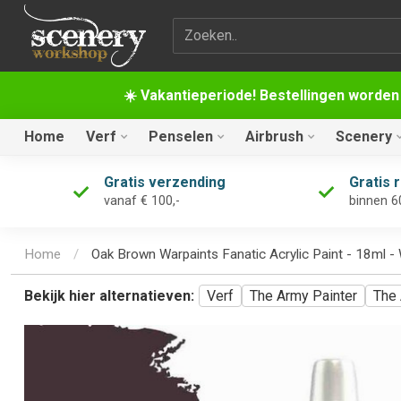
Zoekterm
☀️ Vakantieperiode! Bestellingen worden
Home
Verf
Penselen
Airbrush
Scenery
Gratis verzending
Gratis 
vanaf € 100,-
binnen 6
Home
/
Oak Brown Warpaints Fanatic Acrylic Paint - 18ml 
Bekijk hier alternatieven:
Verf
The Army Painter
The 