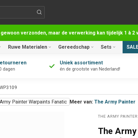
 gewoon verzonden, maar de verwerking kan tijdelijk 1 à 
Ruwe Materialen
Gereedschap
Sets
SAL
retourneren
Uniek assortiment
0 dagen
én de grootste van Nederland!
- WP3109
Army Painter Warpaints Fanatic
Meer van:
The Army Painter
THE ARMY PAINTER
The Army 