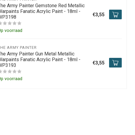
The Army Painter Gemstone Red Metallic
arpaints Fanatic Acrylic Paint - 18ml -
€3,55
WP3198
Op voorraad
THE ARMY PAINTER
The Army Painter Gun Metal Metallic
arpaints Fanatic Acrylic Paint - 18ml -
€3,55
WP3193
Op voorraad