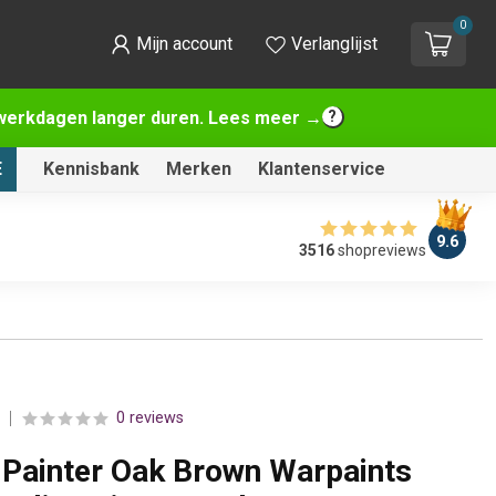
0
Mijn account
Verlanglijst
2 werkdagen langer duren. Lees meer →
E
Kennisbank
Merken
Klantenservice
9.6
3516
shopreviews
0 reviews
Painter Oak Brown Warpaints