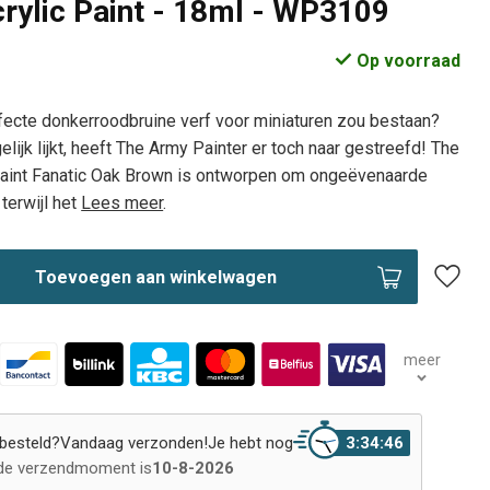
crylic Paint - 18ml - WP3109
Op voorraad
fecte donkerroodbruine verf voor miniaturen zou bestaan?
ijk lijkt, heeft The Army Painter er toch naar gestreefd! The
aint Fanatic Oak Brown is ontworpen om ongeëvenaarde
terwijl het
Lees meer
.
Toevoegen aan winkelwagen
meer
besteld?
Vandaag verzonden!
Je hebt nog
3:34:46
de verzendmoment is
10-8-2026