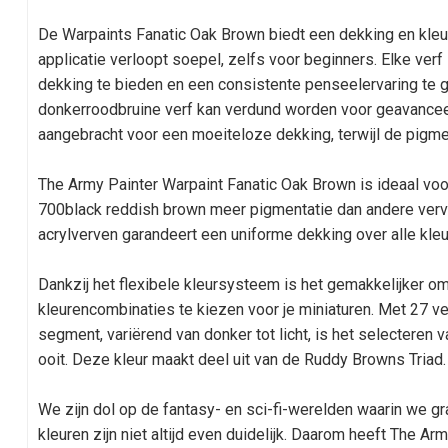
De Warpaints Fanatic Oak Brown biedt een dekking en kleur
applicatie verloopt soepel, zelfs voor beginners. Elke ve
dekking te bieden en een consistente penseelervaring te g
donkerroodbruine verf kan verdund worden voor geavancee
aangebracht voor een moeiteloze dekking, terwijl de pigme
The Army Painter Warpaint Fanatic Oak Brown is ideaal voor
700black reddish brown meer pigmentatie dan andere ver
acrylverven garandeert een uniforme dekking over alle kleu
Dankzij het flexibele kleursysteem is het gemakkelijker o
kleurencombinaties te kiezen voor je miniaturen. Met 27 ve
segment, variërend van donker tot licht, is het selecteren
ooit. Deze kleur maakt deel uit van de Ruddy Browns Triad.
We zijn dol op de fantasy- en sci-fi-werelden waarin we 
kleuren zijn niet altijd even duidelijk. Daarom heeft The Ar