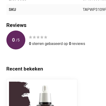
SKU
TAPWP3109
Reviews
0
/
5
0
sterren gebaseerd op
0
reviews
Recent bekeken