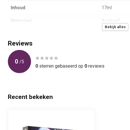
Inhoud
17ml
Materiaal
Acrylverf
Bekijk alles
Aantal
6
Reviews
0
/
5
0
sterren gebaseerd op
0
reviews
Recent bekeken