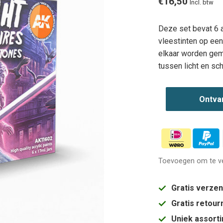
€16,50
Incl. btw
Deze set bevat 6 a
vleestinten op ee
elkaar worden ge
tussen licht en sc
Ontva
Toevoegen om te ve
Gratis verze
Gratis retou
Uniek assort