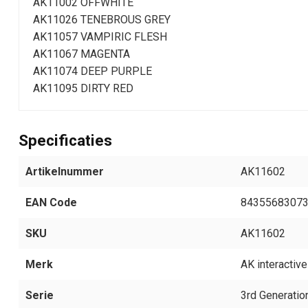
AK11002 OFFWHITE
AK11026 TENEBROUS GREY
AK11057 VAMPIRIC FLESH
AK11067 MAGENTA
AK11074 DEEP PURPLE
AK11095 DIRTY RED
Specificaties
Artikelnummer
AK11602
EAN Code
8435568307
SKU
AK11602
Merk
AK interactive
Serie
3rd Generatio