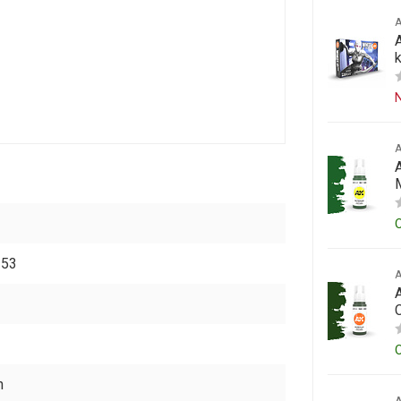
A
N
353
n