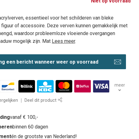
Niet op voorraad
crylverven, essentieel voor het schilderen van bleke
n figuur of accessoire. Deze verven kunnen gemakkelijk met
mengd, waardoor probleemloze vloeiende overgangen
haduw mogelijk zijn. Mat
Lees meer
.
ng een bericht wanneer weer op voorraad
meer
rgelijken
Deel dit product
nding
vanaf € 100,-
rneren
binnen 60 dagen
iment
én de grootste van Nederland!