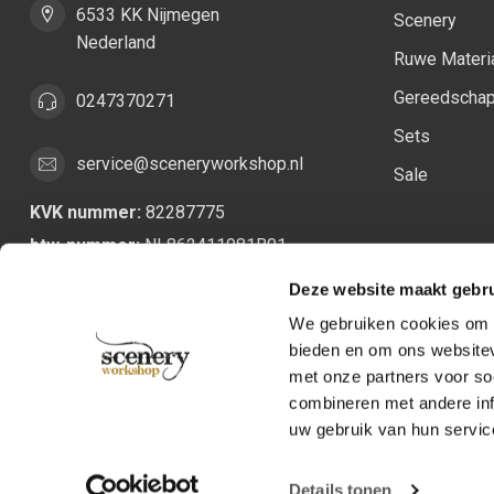
6533 KK Nijmegen
Scenery
Nederland
Ruwe Materi
Gereedscha
0247370271
Sets
service@sceneryworkshop.nl
Sale
KVK nummer:
82287775
btw-nummer:
NL862411981B01
Deze website maakt gebru
We gebruiken cookies om c
bieden en om ons websitev
met onze partners voor so
combineren met andere inf
uw gebruik van hun servic
Details tonen