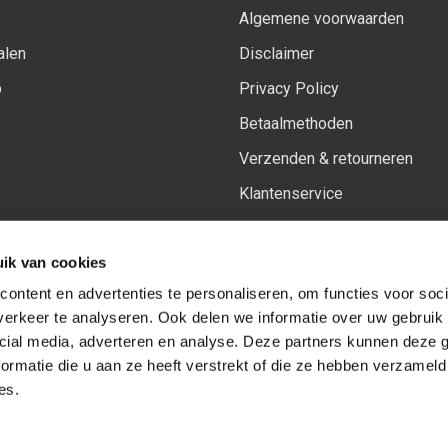
Algemene voorwaarden
alen
Disclaimer
p
Privacy Policy
Betaalmethoden
Verzenden & retourneren
Klantenservice
Sitemap
ik van cookies
Het vernieuwde Insiders spa
ontent en advertenties te personaliseren, om functies voor soci
erkeer te analyseren. Ook delen we informatie over uw gebruik 
cial media, adverteren en analyse. Deze partners kunnen deze
Volg ons op:
Facebook
Youtube
Instagram
ormatie die u aan ze heeft verstrekt of die ze hebben verzameld
es.
© Copyright 2026
-
Sceneryworkshop B.V.