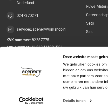
Nederland
Ruwe Materi
Gereedscha
0247370271
Sets
service@sceneryworkshop.nl
Sale
KVK nummer:
82287775
btw-nummer:
NL862411981B01
Deze website maakt gebru
We gebruiken cookies om c
bieden en om ons websitev
met onze partners voor so
combineren met andere inf
uw gebruik van hun servic
Details tonen