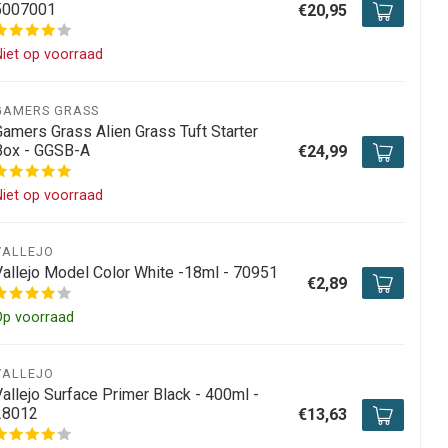
5007001
€20,95
iet op voorraad
GAMERS GRASS
Gamers Grass Alien Grass Tuft Starter
Box - GGSB-A
€24,99
iet op voorraad
VALLEJO
Vallejo Model Color White -18ml - 70951
€2,89
Op voorraad
VALLEJO
allejo Surface Primer Black - 400ml -
28012
€13,63