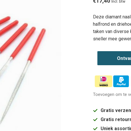
€17,40
Incl. btw
Deze diamant naald 
halfrond en drieho
taken van diverse 
sneller mee gewerk
Ontva
Toevoegen om te ve
Gratis verze
Gratis retou
Uniek assort