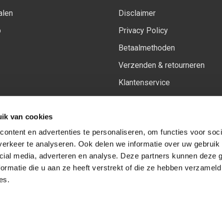
alen
Disclaimer
p
Privacy Policy
Betaalmethoden
Verzenden & retourneren
Klantenservice
Sitemap
ik van cookies
Het vernieuwde Insiders spa
ontent en advertenties te personaliseren, om functies voor soci
erkeer te analyseren. Ook delen we informatie over uw gebruik 
cial media, adverteren en analyse. Deze partners kunnen deze
Volg ons op:
Facebook
Youtube
Instagram
ormatie die u aan ze heeft verstrekt of die ze hebben verzameld
es.
© Copyright 2026
-
Sceneryworkshop B.V.