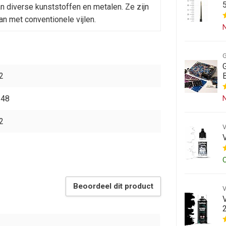
n diverse kunststoffen en metalen. Ze zijn
n met conventionele vijlen.
N
2
648
N
2
Beoordeel dit product
V