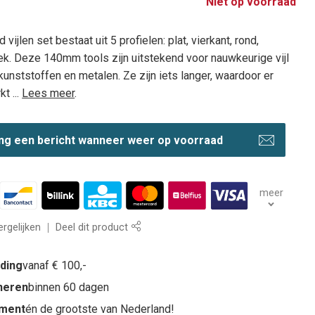
Niet op voorraad
vijlen set bestaat uit 5 profielen: plat, vierkant, rond,
ek. Deze 140mm tools zijn uitstekend voor nauwkeurige vijl
kunststoffen en metalen. Ze zijn iets langer, waardoor er
t ...
Lees meer
.
ng een bericht wanneer weer op voorraad
meer
rgelijken
Deel dit product
nding
vanaf € 100,-
rneren
binnen 60 dagen
iment
én de grootste van Nederland!