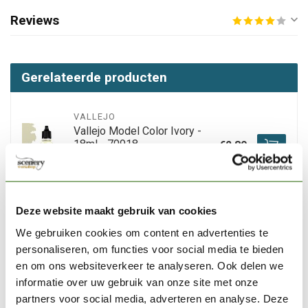
Reviews
Gerelateerde producten
VALLEJO
Vallejo Model Color Ivory -
18ml - 70918
€2,89
Niet op voorraad
Deze website maakt gebruik van cookies
VALLEJO
Vallejo Model Color Dark
We gebruiken cookies om content en advertenties te
Sand - 18ml - 70847
€3,06
personaliseren, om functies voor social media te bieden
en om ons websiteverkeer te analyseren. Ook delen we
Op voorraad
informatie over uw gebruik van onze site met onze
partners voor social media, adverteren en analyse. Deze