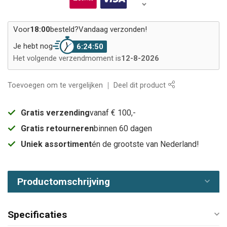
Voor
18:00
besteld?
Vandaag verzonden!
Je hebt nog
6:24:50
Het volgende verzendmoment is
12-8-2026
Toevoegen om te vergelijken
Deel dit product
Gratis verzending
vanaf € 100,-
Gratis retourneren
binnen 60 dagen
Uniek assortiment
én de grootste van Nederland!
Productomschrijving
Specificaties