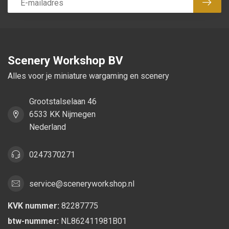
Abon
Scenery Workshop BV
Alles voor je miniature wargaming en scenery
Grootstalselaan 46
6533 KK Nijmegen
Nederland
0247370271
service@sceneryworkshop.nl
KVK nummer:
82287775
btw-nummer:
NL862411981B01