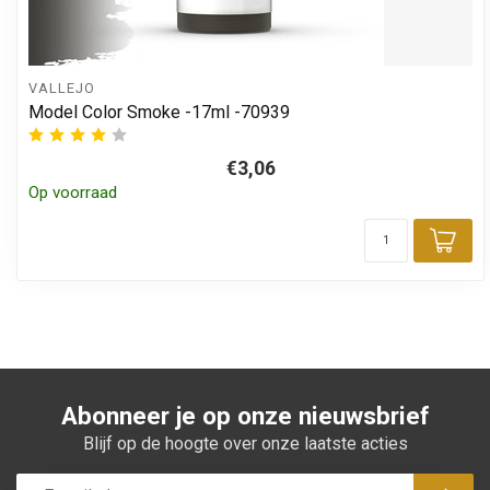
VALLEJO
Model Color Smoke -17ml -70939
€3,06
Op voorraad
Toe
Abonneer je op onze nieuwsbrief
Blijf op de hoogte over onze laatste acties