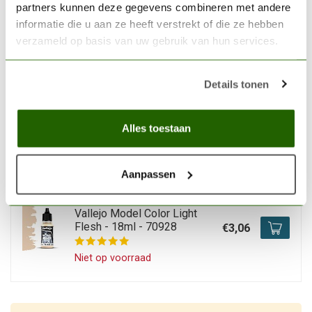
VALLEJO
partners kunnen deze gegevens combineren met andere
Vallejo Model Color Flat
informatie die u aan ze heeft verstrekt of die ze hebben
Flesh -18ml -70955
€3,06
verzameld op basis van uw gebruik van hun services.
Op voorraad
Details tonen
VALLEJO
Vallejo Model Color Flat
Earth -17ml -70983
Alles toestaan
€3,06
Niet op voorraad
Aanpassen
VALLEJO
Vallejo Model Color Light
Flesh - 18ml - 70928
€3,06
Niet op voorraad