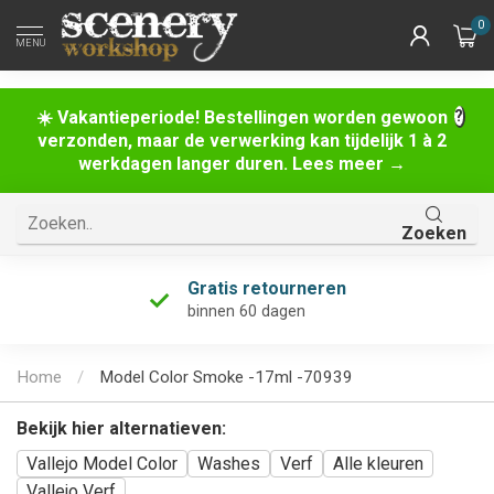
0
MENU
☀️ Vakantieperiode! Bestellingen worden gewoon
verzonden, maar de verwerking kan tijdelijk 1 à 2
werkdagen langer duren. Lees meer →
Zoeken
Gratis retourneren
binnen 60 dagen
Home
/
Model Color Smoke -17ml -70939
Bekijk hier alternatieven:
Vallejo Model Color
Washes
Verf
Alle kleuren
Vallejo Verf