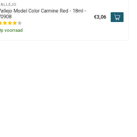
VALLEJO
Vallejo Model Color Carmine Red - 18ml -
70908
€3,06
Op voorraad