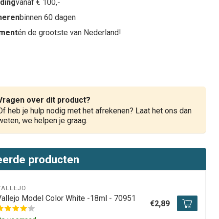
nding
vanaf € 100,-
rneren
binnen 60 dagen
iment
én de grootste van Nederland!
Vragen over dit product?
Of heb je hulp nodig met het afrekenen? Laat het ons dan
weten, we helpen je graag.
eerde producten
VALLEJO
Vallejo Model Color White -18ml - 70951
€2,89