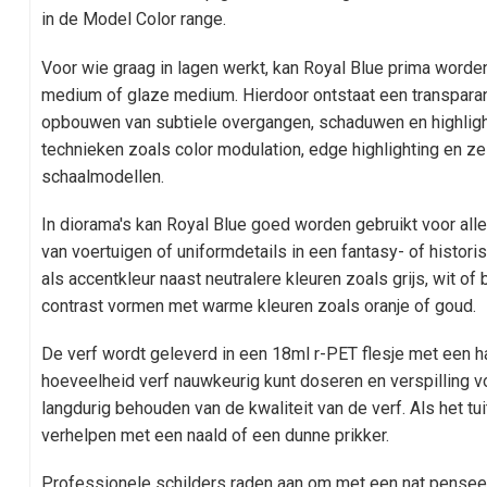
in de Model Color range.
Voor wie graag in lagen werkt, kan Royal Blue prima word
medium of glaze medium. Hierdoor ontstaat een transparant
opbouwen van subtiele overgangen, schaduwen en highligh
technieken zoals color modulation, edge highlighting en ze
schaalmodellen.
In diorama's kan Royal Blue goed worden gebruikt voor all
van voertuigen of uniformdetails in een fantasy- of histori
als accentkleur naast neutralere kleuren zoals grijs, wit o
contrast vormen met warme kleuren zoals oranje of goud.
De verf wordt geleverd in een 18ml r-PET flesje met een 
hoeveelheid verf nauwkeurig kunt doseren en verspilling v
langdurig behouden van de kwaliteit van de verf. Als het tuit
verhelpen met een naald of een dunne prikker.
Professionele schilders raden aan om met een nat pensee