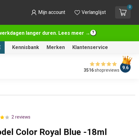
0
Mijn account
Verlanglijst
2 werkdagen langer duren. Lees meer →
E
Kennisbank
Merken
Klantenservice
9.6
3516
shopreviews
2 reviews
odel Color Royal Blue -18ml