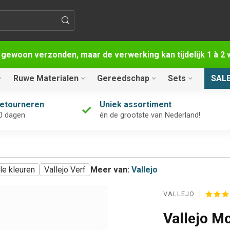
 gewoon verzonden, maar de verwerking kan tijdelijk 1 à 
Ruwe Materialen
Gereedschap
Sets
SAL
retourneren
Uniek assortiment
0 dagen
én de grootste van Nederland!
le kleuren
Vallejo Verf
Meer van:
Vallejo
VALLEJO
Vallejo M