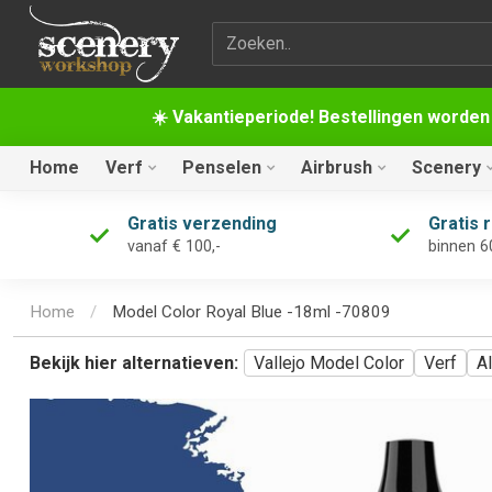
Zoekterm
☀️ Vakantieperiode! Bestellingen worden
Home
Verf
Penselen
Airbrush
Scenery
Gratis verzending
Gratis 
vanaf € 100,-
binnen 6
Home
/
Model Color Royal Blue -18ml -70809
Bekijk hier alternatieven:
Vallejo Model Color
Verf
Al