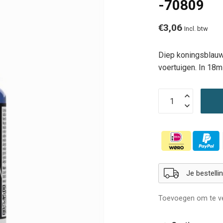
-70809
€3,06
Incl. btw
Diep koningsblauw 
voertuigen. In 18m
Je bestell
Toevoegen om te ve