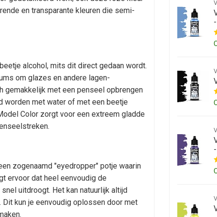
erende en transparante kleuren die semi-
etje alcohol, mits dit direct gedaan wordt.
ums om glazes en andere lagen-
zich gemakkelijk met een penseel opbrengen
rd worden met water of met een beetje
n Model Color zorgt voor een extreem gladde
penseelstreken.
n een zogenaamd "eyedropper" potje waarin
rgt ervoor dat heel eenvoudig de
el uitdroogt. Het kan natuurlijk altijd
 Dit kun je eenvoudig oplossen door met
 maken.