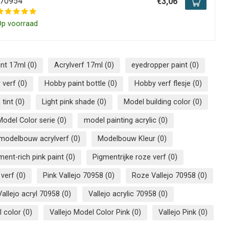
-70954
€3,06
Op voorraad
aint 17ml
(0)
Acrylverf 17ml
(0)
eyedropper paint
(0)
 verf
(0)
Hobby paint bottle
(0)
Hobby verf flesje
(0)
 tint
(0)
Light pink shade
(0)
Model building color
(0)
Model Color serie
(0)
model painting acrylic
(0)
modelbouw acrylverf
(0)
Modelbouw Kleur
(0)
ment-rich pink paint
(0)
Pigmentrijke roze verf
(0)
 verf
(0)
Pink Vallejo 70958
(0)
Roze Vallejo 70958
(0)
Vallejo acryl 70958
(0)
Vallejo acrylic 70958
(0)
l color
(0)
Vallejo Model Color Pink
(0)
Vallejo Pink
(0)