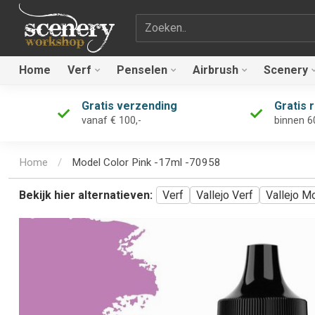
Zoekterm
Home
Verf
Penselen
Airbrush
Scenery
Gratis verzending
Gratis 
vanaf € 100,-
binnen 6
Home
/
Model Color Pink -17ml -70958
Bekijk hier alternatieven:
Verf
Vallejo Verf
Vallejo M