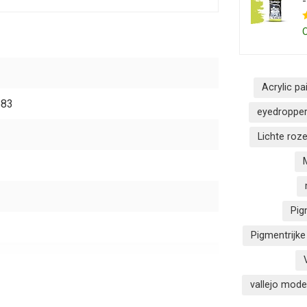
Acrylic p
583
eyedropper
Lichte roze
Pig
Pigmentrijke
vallejo mode