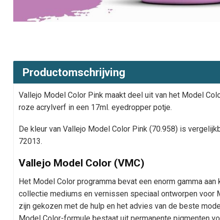
Productomschrijving
Vallejo Model Color Pink maakt deel uit van het Model Col
roze acrylverf in een 17ml. eyedropper potje.
De kleur van Vallejo Model Color Pink (70.958) is vergelij
72013.
Vallejo Model Color (VMC)
Het Model Color programma bevat een enorm gamma aan kl
collectie mediums en vernissen speciaal ontworpen voor M
zijn gekozen met de hulp en het advies van de beste model
Model Color-formule bestaat uit permanente pigmenten voo