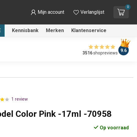
0
Mijn account
Verlanglijst
E
Kennisbank
Merken
Klantenservice
9.6
3516
shopreviews
1 review
odel Color Pink -17ml -70958
Op voorraad