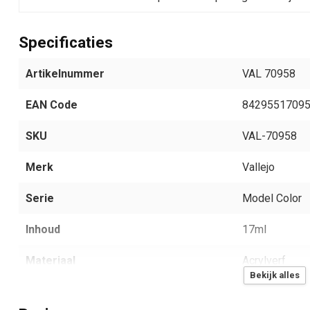
Specificaties
Artikelnummer
VAL 70958
EAN Code
8429551709
SKU
VAL-70958
Merk
Vallejo
Serie
Model Color
Inhoud
17ml
Materiaal
Acrylverf
Bekijk alles
Aantal
1