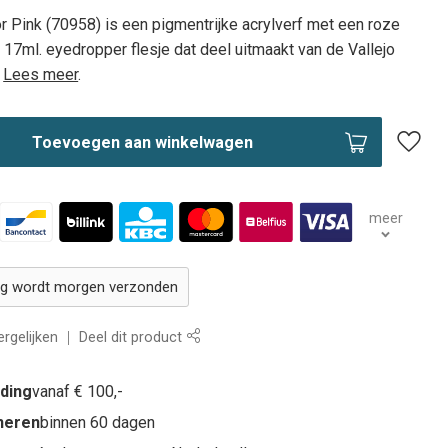
r Pink (70958) is een pigmentrijke acrylverf met een roze
g 17ml. eyedropper flesje dat deel uitmaakt van de Vallejo
.
Lees meer
.
Toevoegen aan winkelwagen
meer
ing wordt morgen verzonden
rgelijken
Deel dit product
nding
vanaf € 100,-
rneren
binnen 60 dagen