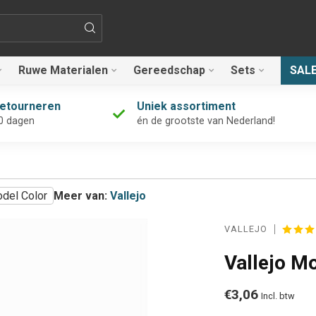
Ruwe Materialen
Gereedschap
Sets
SAL
retourneren
Uniek assortiment
0 dagen
én de grootste van Nederland!
odel Color
Meer van:
Vallejo
VALLEJO
Vallejo M
€3,06
Incl. btw