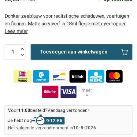
Donker zeeblauw voor realistische schaduwen, voertuigen
en figuren. Matte acrylverf in 18ml flesje met eyedropper.
Lees meer
.
Toevoegen aan winkelwagen
meer
Voor
11:00
besteld?
Vandaag verzonden!
Je hebt nog
9:13:55
Het volgende verzendmoment is
10-8-2026