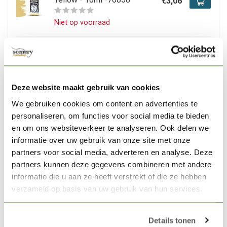
€3,06
Niet op voorraad
VALLEJO
Vallejo Model Color Yellow
Green - 18ml -70954
€3,06
Deze website maakt gebruik van cookies
Op voorraad
We gebruiken cookies om content en advertenties te
personaliseren, om functies voor social media te bieden
VALLEJO
en om ons websiteverkeer te analyseren. Ook delen we
Vallejo Model Color Cavalry
informatie over uw gebruik van onze site met onze
Brown -17ml -70982
€3,06
partners voor social media, adverteren en analyse. Deze
partners kunnen deze gegevens combineren met andere
Op voorraad
informatie die u aan ze heeft verstrekt of die ze hebben
verzameld op basis van uw gebruik van hun services.
VALLEJO
Vallejo Model Color German
Grey -18ml -70995
€3,06
Details tonen