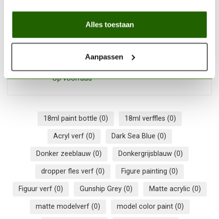
Op voorraad
Alles toestaan
VALLEJO
Vallejo Model Color Black
-18ml - 70950
Aanpassen
€2,89
Op voorraad
18ml paint bottle
(0)
18ml verffles
(0)
Acryl verf
(0)
Dark Sea Blue
(0)
Donker zeeblauw
(0)
Donkergrijsblauw
(0)
dropper fles verf
(0)
Figure painting
(0)
Figuur verf
(0)
Gunship Grey
(0)
Matte acrylic
(0)
matte modelverf
(0)
model color paint
(0)