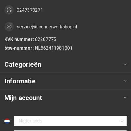
0247370271
service@sceneryworkshop.nl
KVK nummer:
82287775
btw-nummer:
NL862411981B01
Categorieën
Informatie
Mijn account
Selecteer taal