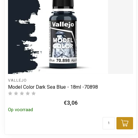
VALLEJO
Model Color Dark Sea Blue - 18ml -70898
€3,06
Op voorraad
Toe