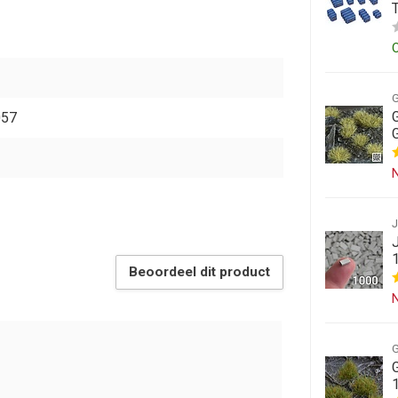
057
N
Beoordeel dit product
N