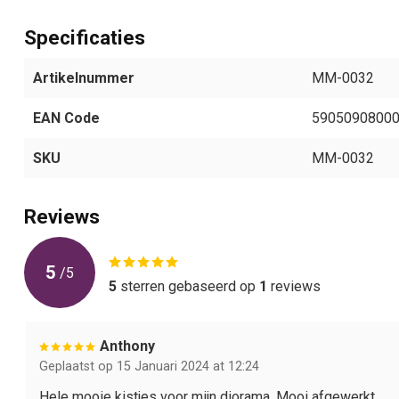
Specificaties
Artikelnummer
MM-0032
EAN Code
5905090800
SKU
MM-0032
Reviews
5
/
5
5
sterren gebaseerd op
1
reviews
Anthony
Geplaatst op 15 Januari 2024 at 12:24
Hele mooie kistjes voor mijn diorama. Mooi afgewerkt.