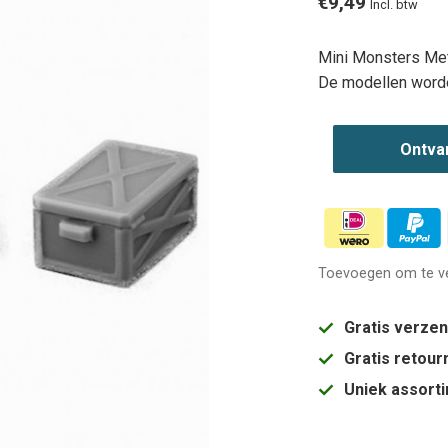
€9,49
Incl. btw
Mini Monsters Met
De modellen word
Ontva
Toevoegen om te ve
Gratis verze
Gratis retou
Uniek assort