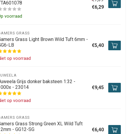
TTA601078
€6,29
Op voorraad
GAMERS GRASS
Gamers Grass Light Brown Wild Tuft 6mm -
GG6-LB
€5,40
iet op voorraad
JUWEELA
Juweela Grijs donker baksteen 1:32 -
1000x - 23014
€9,45
iet op voorraad
GAMERS GRASS
Gamers Grass Strong Green XL Wild Tuft
12mm - GG12-SG
€6,40