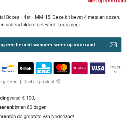
Niet op voorraad
al Boxes - 4st - MM-15. Deze kit bevat 4 metalen dozen.
en onbeschilderd geleverd.
Lees meer
.
ng een bericht wanneer weer op voorraad
meer
rgelijken
Deel dit product
nding
vanaf € 100,-
rneren
binnen 60 dagen
iment
én de grootste van Nederland!