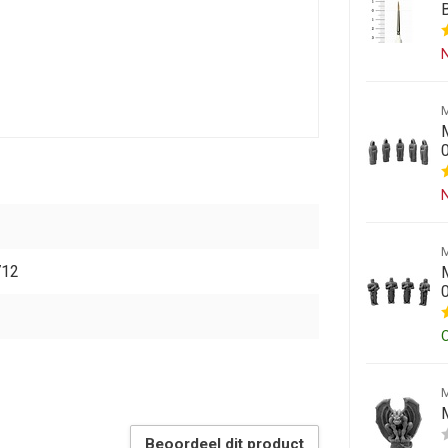
N
N
712
Beoordeel dit product