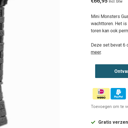
€66,95
Incl. btw
Mini Monsters Gua
wachttoren. Het is 
toren kan ook per
Deze set bevat 6 
meer
.
Ontva
Toevoegen om te ve
Gratis verze