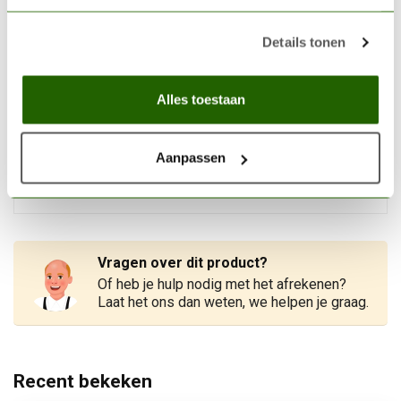
€3,06
Op voorraad
Details tonen
THE ARMY PAINTER
Alles toestaan
The Army Painter Wet
Palette Hydro Pack
€10,35
navulset - 50x - TL5052
Aanpassen
Niet op voorraad
Vragen over dit product?
Of heb je hulp nodig met het afrekenen?
Laat het ons dan weten, we helpen je graag.
Recent bekeken