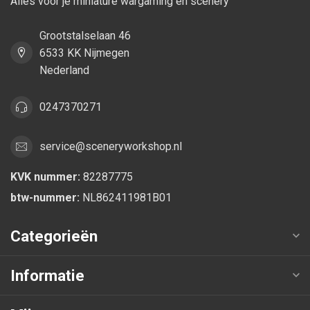
Alles voor je miniature wargaming en scenery
Grootstalselaan 46
6533 KK Nijmegen
Nederland
0247370271
service@sceneryworkshop.nl
KVK nummer:
82287775
btw-nummer:
NL862411981B01
Categorieën
Informatie