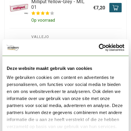
Milliput Yellow-Grey - MIL
01
€7,20
Op voorraad
VALLEJO
Vallejo Matt Varnish - 17ml -
70520
€2,89
Op voorraad
Deze website maakt gebruik van cookies
We gebruiken cookies om content en advertenties te
VALLEJO
Vallejo Liquid Mask - 17ml -
personaliseren, om functies voor social media te bieden
70523
€3,06
en om ons websiteverkeer te analyseren. Ook delen we
informatie over uw gebruik van onze site met onze
Niet op voorraad
partners voor social media, adverteren en analyse. Deze
partners kunnen deze gegevens combineren met andere
informatie die u aan ze heeft verstrekt of die ze hebben
VALLEJO
Vallejo Satin Varnish - 17ml -
verzameld op basis van uw gebruik van hun services.
70522