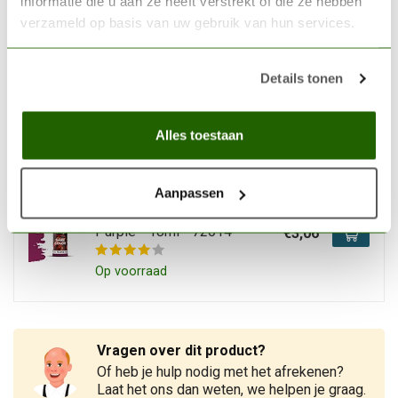
informatie die u aan ze heeft verstrekt of die ze hebben
Op voorraad
verzameld op basis van uw gebruik van hun services.
VALLEJO
Details tonen
Vallejo Game Air Bile Green -
18ml - 76122
€3,20
Alles toestaan
Niet op voorraad
Aanpassen
VALLEJO
Vallejo Game Color Warlord
Purple - 18ml - 72014
€3,06
Op voorraad
Vragen over dit product?
Of heb je hulp nodig met het afrekenen?
Laat het ons dan weten, we helpen je graag.