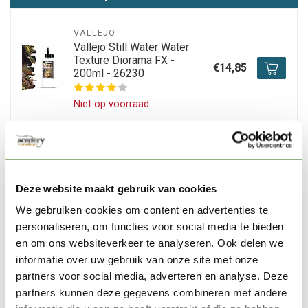
VALLEJO
Vallejo Still Water Water
Texture Diorama FX -
€14,85
200ml - 26230
Niet op voorraad
VALLEJO
Vallejo Game Color
Fluorescent Magenta - 18ml
€3,20
- 72158
Deze website maakt gebruik van cookies
We gebruiken cookies om content en advertenties te
Op voorraad
personaliseren, om functies voor social media te bieden
en om ons websiteverkeer te analyseren. Ook delen we
VALLEJO
informatie over uw gebruik van onze site met onze
Vallejo European Mud Thick
partners voor social media, adverteren en analyse. Deze
Mud Weathering Effects -
€6,02
partners kunnen deze gegevens combineren met andere
40ml - 73807