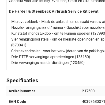
Geschikt voor alle Infinity, Evolution, Grafo en Ulra-airbrush
De Harder & Steenbeck Airbrush Service Kit bevat:
Microvezeldoek - Maak de airbrush en de naald van uw a
Nozzle-reinigingsnaald / ruimer - Geschikt voor nozzle-
Kunststof mondstukdop - om te kunnen spoelen (127990
Vier reinigingsborstels - om de kleinste openingen en s
(870041)
Schroevendraaier - voor het verwijderen van de pakkingb
Drie PTFE-vervangings sproeierringen (123180)
Drie vervangings naaldafdichtingen (123450)
Specificaties
Artikelnummer
217500
EAN Code
4039868007