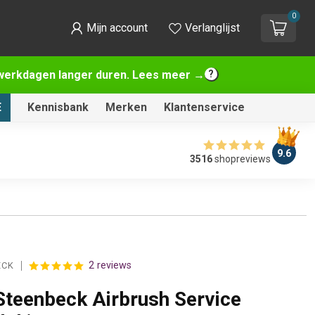
0
Mijn account
Verlanglijst
2 werkdagen langer duren. Lees meer →
E
Kennisbank
Merken
Klantenservice
9.6
3516
shopreviews
2 reviews
ECK
Steenbeck Airbrush Service