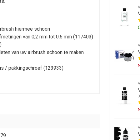
es.
irbrush hiermee schoon
afmetingen van 0,2 mm tot 0,6 mm (117403)
)
pleten van uw airbrush schoon te maken
N
us / pakkingschroef (123933)
N
179