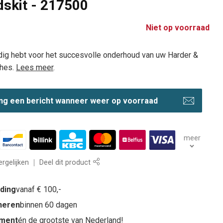
skit - 217500
Niet op voorraad
odig hebt voor het succesvolle onderhoud van uw Harder &
shes.
Lees meer
.
ng een bericht wanneer weer op voorraad
meer
rgelijken
Deel dit product
nding
vanaf € 100,-
rneren
binnen 60 dagen
iment
én de grootste van Nederland!