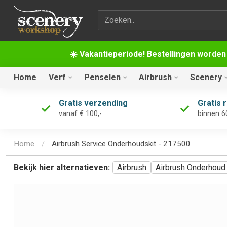
Zoekterm
☀️ Vakantieperiode! Bestellingen worden
Home
Verf
Penselen
Airbrush
Scenery
Gratis verzending
Gratis 
vanaf € 100,-
binnen 6
Home
/
Airbrush Service Onderhoudskit - 217500
Bekijk hier alternatieven:
Airbrush
Airbrush Onderhoud