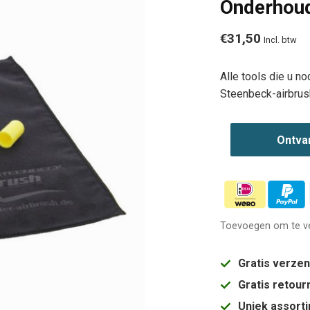
Onderhoud
€31,50
Incl. btw
Alle tools die u n
Steenbeck-airbru
Ontva
Toevoegen om te ve
Gratis verze
Gratis retou
Uniek assort