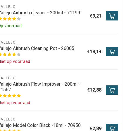
VALLEJO
Vallejo Airbrush cleaner - 200ml - 71199
€9,21
Op voorraad
VALLEJO
Vallejo Airbrush Cleaning Pot - 26005
€18,14
iet op voorraad
VALLEJO
Vallejo Airbrush Flow Improver - 200ml -
71562
€12,88
iet op voorraad
VALLEJO
Vallejo Model Color Black -18ml - 70950
€2,89