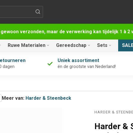
 gewoon verzonden, maar de verwerking kan tijdelijk 1 à 
Ruwe Materialen
Gereedschap
Sets
SAL
retourneren
Uniek assortiment
0 dagen
én de grootste van Nederland!
Meer van:
Harder & Steenbeck
HARDER & STEENB
Harder & 