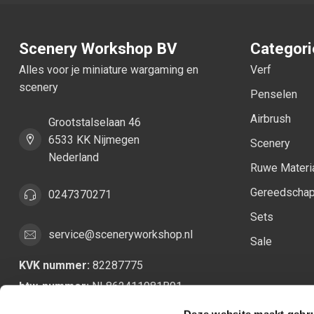
Scenery Workshop BV
Categor
Alles voor je miniature wargaming en
Verf
scenery
Penselen
Airbrush
Grootstalselaan 46
6533 KK Nijmegen
Scenery
Nederland
Ruwe Materi
Gereedscha
0247370271
Sets
service@sceneryworkshop.nl
Sale
KVK nummer:
82287775
btw-nummer:
NL862411981B01
Deze website maakt gebru