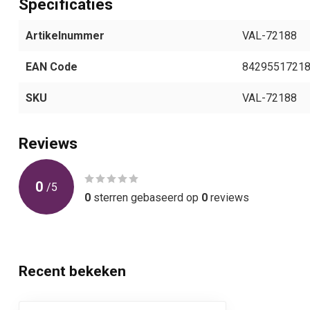
Specificaties
Artikelnummer
VAL-72188
EAN Code
8429551721
SKU
VAL-72188
Reviews
0
/
5
0
sterren gebaseerd op
0
reviews
Recent bekeken