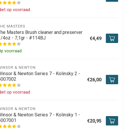
iet op voorraad
THE MASTERS
The Masters Brush cleaner and preserver
1/4oz - 7,1gr - #114BJ
€4,49
Op voorraad
WINSOR & NEWTON
Winsor & Newton Series 7 - Kolinsky 2 -
5007002
€26,00
iet op voorraad
WINSOR & NEWTON
Winsor & Newton Series 7 - Kolinsky 1 -
5007001
€20,95