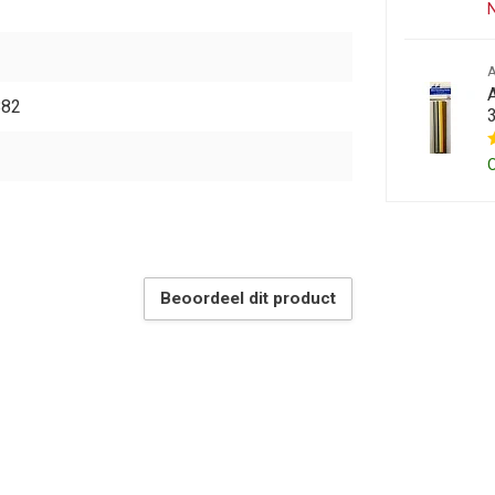
N
A
882
Beoordeel dit product