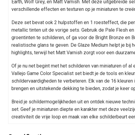
Earth, Wolf Grey, en Matt Varnish. Met deze uitgebreide sel
verschillende effecten en texturen op je miniaturen te creë
Deze set bevat ook 2 hulpstoffen en 1 roesteffect, die pe
metallic tinten uit de vorige sets. Gebruik de Pale Flesh 
groentinten te schilderen, of ga voor de Bright Bronze e
realistische glans te geven. De Glaze Medium helpt je bij
highlights, terwijl het Matt Varnish zorgt voor een duurzam
Of je nu net begint met het schilderen van miniaturen of a
Vallejo Game Color Specialist set biedt je de tools en kleu
schildervaardigheden te verbeteren. Elk van de 16 kleuren
brengen en uitstekende dekking te bieden, zodat je keer op
Breid je schildermogelijkheden uit en ontdek nieuwe techn
set. Geef je miniaturen diepte en karakter met deze veelzi
creativiteit de vrije loop en maak van elke schilderbeurt e