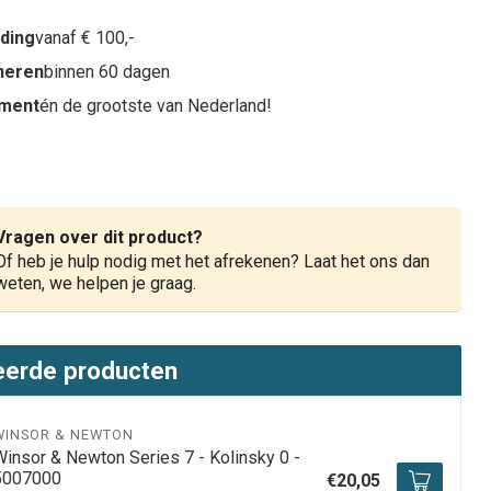
nding
vanaf € 100,-
rneren
binnen 60 dagen
iment
én de grootste van Nederland!
Vragen over dit product?
Of heb je hulp nodig met het afrekenen? Laat het ons dan
weten, we helpen je graag.
eerde producten
WINSOR & NEWTON
Winsor & Newton Series 7 - Kolinsky 0 -
5007000
€20,05