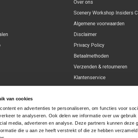
Over ons
Scenery Workshop Insiders C
Algemene voorwaarden
alen
Disclaimer
p
Privacy Policy
Betaalmethoden
Verzenden & retourneren
Klantenservice
Sitemap
ik van cookies
Het vernieuwde Insiders spa
ontent en advertenties te personaliseren, om functies voor soci
erkeer te analyseren. Ook delen we informatie over uw gebruik 
cial media, adverteren en analyse. Deze partners kunnen deze
Volg ons op:
Facebook
Youtube
Instagram
ormatie die u aan ze heeft verstrekt of die ze hebben verzameld
es.