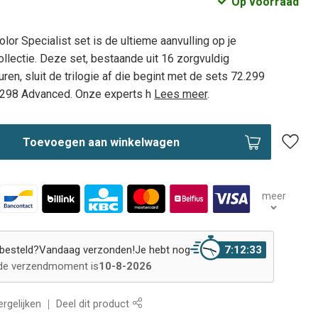
Op voorraad
lor Specialist set is de ultieme aanvulling op je
ollectie. Deze set, bestaande uit 16 zorgvuldig
ren, sluit de trilogie af die begint met de sets 72.299
2.298 Advanced. Onze experts h
Lees meer
.
Toevoegen aan winkelwagen
meer
besteld?
Vandaag verzonden!
Je hebt nog
7:12:32
de verzendmoment is
10-8-2026
rgelijken
Deel dit product