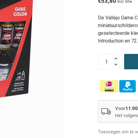
€53,80
Incl. btw
De Vallejo Game Co
miniatuurschilderc
geselecteerde kleu
Introduction en 7
Voor
11:00
Het volgen
Toevoegen om te ve