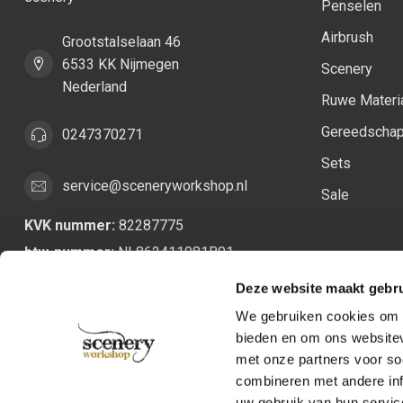
Penselen
Airbrush
Grootstalselaan 46
6533 KK Nijmegen
Scenery
Nederland
Ruwe Materi
Gereedscha
0247370271
Sets
service@sceneryworkshop.nl
Sale
KVK nummer:
82287775
btw-nummer:
NL862411981B01
Deze website maakt gebru
We gebruiken cookies om c
bieden en om ons websitev
met onze partners voor so
combineren met andere inf
uw gebruik van hun servic