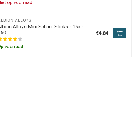
iet op voorraad
ALBION ALLOYS
lbion Alloys Mini Schuur Sticks - 15x -
360
€4,84
Op voorraad