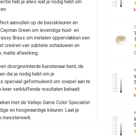
ectie heb je alles wat je nodig hebt om
ren.
N
rfect aanvullen op de basiskleuren en
en Cayman Green om levendige huid- en
n Brassy Brass om metalen oppervlakken een
 het creëren van subtiele schaduwen en
e, matte afwerking.
l een doorgewinterde kunstenaar bent, de
ren die je nodig hebt om je
 is speciaal geformuleerd om soepel aan te
 keer verbluffende resultaten behaalt.
N
ieken met de Vallejo Game Color Specialist
jdige en hoogwaardige kleuren. Laat je
en meesterwerk.