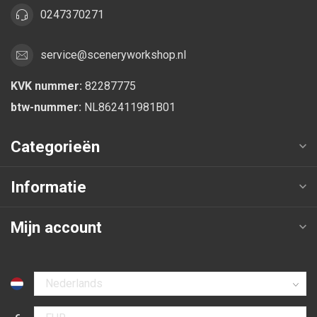
0247370271
service@sceneryworkshop.nl
KVK nummer:
82287775
btw-nummer:
NL862411981B01
Categorieën
Informatie
Mijn account
Selecteer taal