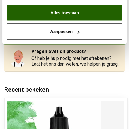
Vallejo Game Color Special
FX Green Rust - 18ml -
€3,20
Alles toestaan
72605
Op voorraad
Aanpassen
Vragen over dit product?
Of heb je hulp nodig met het afrekenen?
Laat het ons dan weten, we helpen je graag.
Recent bekeken