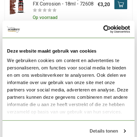
FX Corrosion - 18ml - 72608
€3,20
Op voorraad
VALLEJO
Vallejo Game Color Special
FX Galvanic Corrosion - 18ml
€3,20
Deze website maakt gebruik van cookies
- 72610
We gebruiken cookies om content en advertenties te
Op voorraad
personaliseren, om functies voor social media te bieden
en om ons websiteverkeer te analyseren. Ook delen we
informatie over uw gebruik van onze site met onze
VALLEJO
partners voor social media, adverteren en analyse. Deze
Vallejo Game Color Special
FX Thick Blood - 18ml -
partners kunnen deze gegevens combineren met andere
€3,20
72602
informatie die u aan ze heeft verstrekt of die ze hebben
verzameld op basis van uw gebruik van hun services.
Op voorraad
Details tonen
VALLEJO