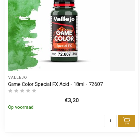
VALLEJO
Game Color Special FX Acid - 18ml - 72607
€3,20
Op voorraad
Toe