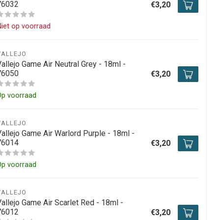
76032
€3,20
iet op voorraad
VALLEJO
allejo Game Air Neutral Grey - 18ml -
76050
€3,20
Op voorraad
VALLEJO
Vallejo Game Air Warlord Purple - 18ml -
76014
€3,20
Op voorraad
VALLEJO
allejo Game Air Scarlet Red - 18ml -
76012
€3,20