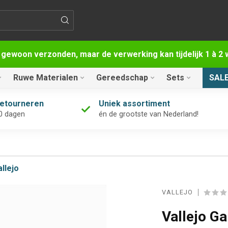
 gewoon verzonden, maar de verwerking kan tijdelijk 1 à 
Ruwe Materialen
Gereedschap
Sets
SAL
retourneren
Uniek assortiment
0 dagen
én de grootste van Nederland!
allejo
VALLEJO
Vallejo G