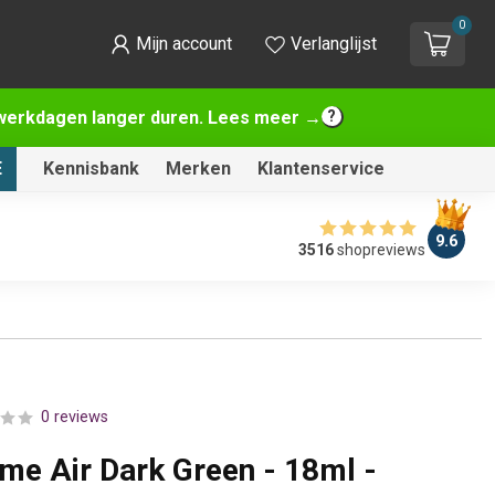
0
Mijn account
Verlanglijst
2 werkdagen langer duren. Lees meer →
E
Kennisbank
Merken
Klantenservice
9.6
3516
shopreviews
0 reviews
ame Air Dark Green - 18ml -