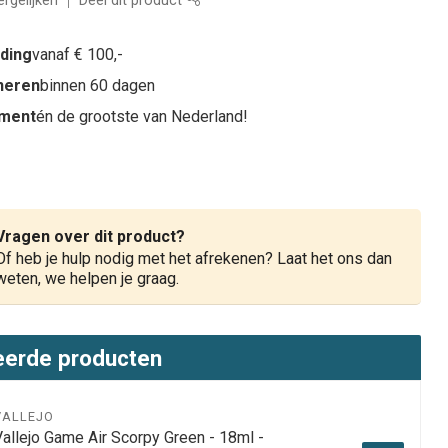
rgelijken
Deel dit product
nding
vanaf € 100,-
rneren
binnen 60 dagen
iment
én de grootste van Nederland!
Vragen over dit product?
Of heb je hulp nodig met het afrekenen? Laat het ons dan
weten, we helpen je graag.
eerde producten
VALLEJO
Vallejo Game Air Scorpy Green - 18ml -