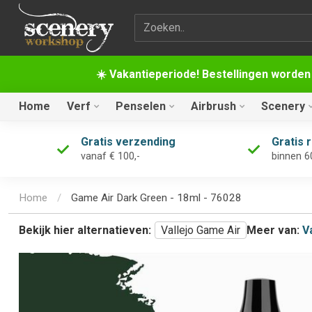
Zoekterm
☀️ Vakantieperiode! Bestellingen worden
Home
Verf
Penselen
Airbrush
Scenery
Gratis verzending
Gratis 
vanaf € 100,-
binnen 6
Home
/
Game Air Dark Green - 18ml - 76028
Bekijk hier alternatieven:
Vallejo Game Air
Meer van:
V