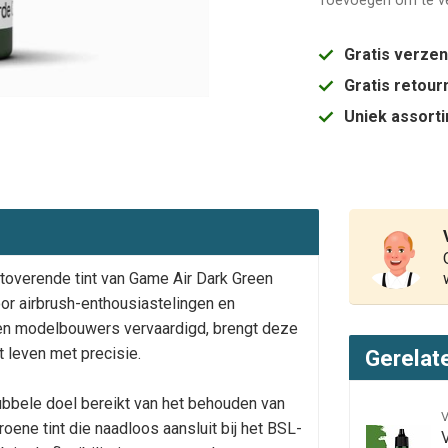
Toevoegen om te ve
Gratis verze
Gratis retou
Uniek assort
toverende tint van Game Air Dark Green
or airbrush-enthousiastelingen en
en modelbouwers vervaardigd, brengt deze
 leven met precisie.
Gerelat
ubbele doel bereikt van het behouden van
oene tint die naadloos aansluit bij het BSL-