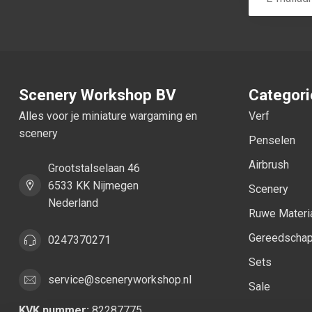
Scenery Workshop BV
Categor
Alles voor je miniature wargaming en
Verf
scenery
Penselen
Airbrush
Grootstalselaan 46
6533 KK Nijmegen
Scenery
Nederland
Ruwe Materi
Gereedscha
0247370271
Sets
service@sceneryworkshop.nl
Sale
KVK nummer:
82287775