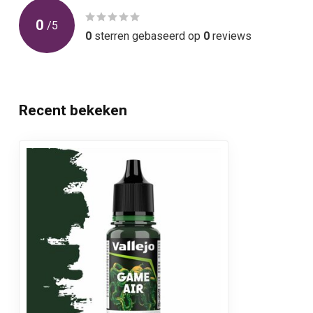
0
/
5
0
sterren gebaseerd op
0
reviews
Recent bekeken