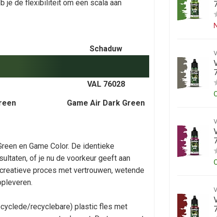
je de flexibiliteit om een scala aan
N
Schaduw
V
VAL 76028
reen
Game Air Dark Green
Green en Game Color. De identieke
ultaten, of je nu de voorkeur geeft aan
t creatieve proces met vertrouwen, wetende
opleveren.
V
yclede/recyclebare) plastic fles met