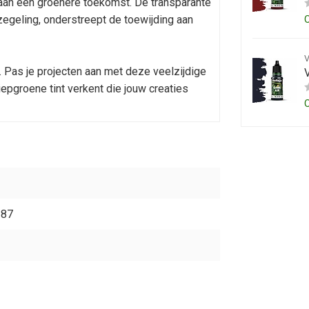
t aan een groenere toekomst. De transparante
egeling, onderstreept de toewijding aan
. Pas je projecten aan met deze veelzijdige
 diepgroene tint verkent die jouw creaties
287