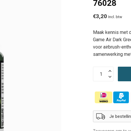
76028
€3,20
Incl. btw
Maak kennis met de
Game Air Dark Gre
voor airbrush-ent
samenwerking met
Je bestell